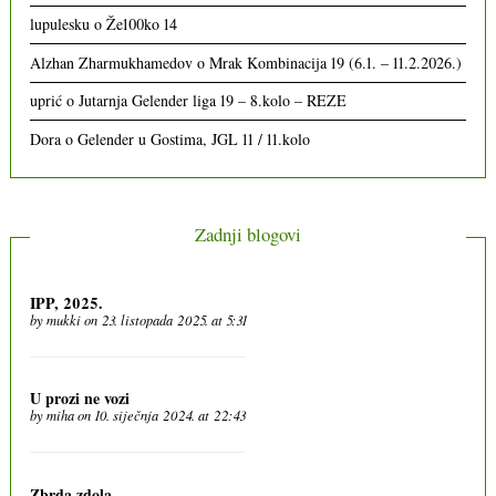
lupulesku
o
Že100ko 14
Alzhan Zharmukhamedov
o
Mrak Kombinacija 19 (6.1. – 11.2.2026.)
uprić
o
Jutarnja Gelender liga 19 – 8.kolo – REZE
Dora
o
Gelender u Gostima, JGL 11 / 11.kolo
Zadnji blogovi
IPP, 2025.
by
mukki
on 23. listopada 2025. at 5:31
U prozi ne vozi
by
miha
on 10. siječnja 2024. at 22:43
Zbrda zdola