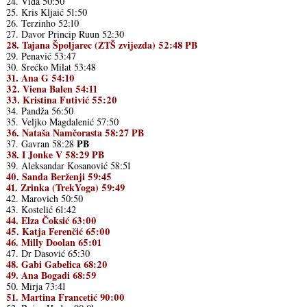
24. Vida 50:50
25. Kris Kljaić 51:50
26. Terzinho 52:10
27. Davor Princip Ruun 52:30
28. Tajana Špoljarec (ZTŠ zvijezda) 52:48 PB
29. Penavić 53:47
30. Srećko Milat 53:48
31. Ana G 54:10
32. Viena Balen 54:11
33. Kristina Futivić 55:20
34. Pandža 56:50
35. Veljko Magdalenić 57:50
36. Nataša Namčorasta 58:27 PB
PB
37. Gavran 58:28
38. I Jonke V 58:29 PB
39. Aleksandar Kosanović 58:51
40. Sanda Berženji 59:45
41. Zrinka (TrekYoga) 59:49
42. Marovich 50:50
43. Kostelić 61:42
44. Elza Čoksić 63:00
45. Katja Ferenčić 65:00
46. Milly Doolan 65:01
47. Dr Dasović 65:30
48. Gabi Gabelica 68:20
49. Ana Bogadi 68:59
50. Mirja 73:41
51. Martina Francetić 90:00