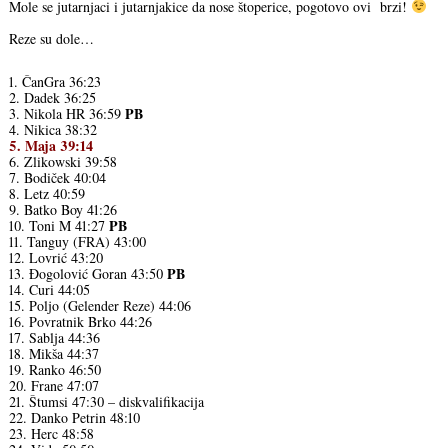
Mole se jutarnjaci i jutarnjakice da nose štoperice, pogotovo ovi brzi!
Reze su dole…
1. ČanGra 36:23
2. Dadek 36:25
PB
3. Nikola HR 36:59
4. Nikica 38:32
5. Maja 39:14
6. Zlikowski 39:58
7. Bodiček 40:04
8. Letz 40:59
9. Batko Boy 41:26
PB
10. Toni M 41:27
11. Tanguy (FRA) 43:00
12. Lovrić 43:20
PB
13. Đogolović Goran 43:50
14. Curi 44:05
15. Poljo (Gelender Reze) 44:06
16. Povratnik Brko 44:26
17. Sablja 44:36
18. Mikša 44:37
19. Ranko 46:50
20. Frane 47:07
21. Štumsi 47:30 – diskvalifikacija
22. Danko Petrin 48:10
23. Herc 48:58