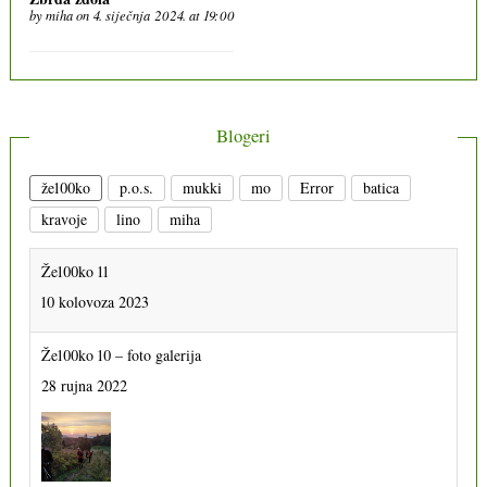
by
miha
on 4. siječnja 2024. at 19:00
Blogeri
že100ko
p.o.s.
mukki
mo
Error
batica
kravoje
lino
miha
Že100ko 11
10 kolovoza 2023
Že100ko 10 – foto galerija
28 rujna 2022