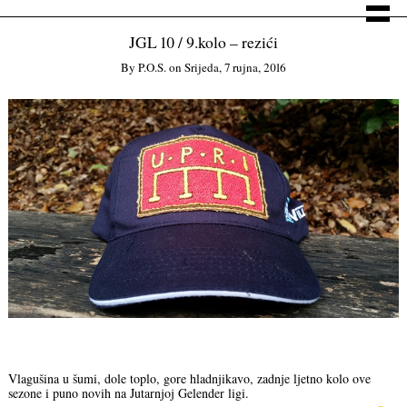
JGL 10 / 9.kolo – rezići
By
P.o.s.
on
Srijeda, 7 rujna, 2016
Vlagušina u šumi, dole toplo, gore hladnjikavo, zadnje ljetno kolo ove
sezone i puno novih na Jutarnjoj Gelender ligi.