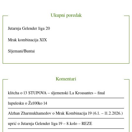
Ukupni poredak
Jutarnja Gelender liga 20
Mrak kombinacija XIX
Sljemani/Buntai
Komentari
klitcha
o
13 STUPOVA – sljemenski La Kroasantes – final
lupulesku
o
Že100ko 14
Alzhan Zharmukhamedov
o
Mrak Kombinacija 19 (6.1. – 11.2.2026.)
uprić
o
Jutarnja Gelender liga 19 – 8.kolo – REZE