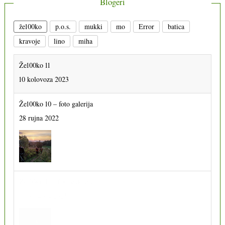
Blogeri
že100ko
p.o.s.
mukki
mo
Error
batica
kravoje
lino
miha
Že100ko 11
10 kolovoza 2023
Že100ko 10 – foto galerija
28 rujna 2022
Že100ko 11 – foto galerija
13 prosinca 2023