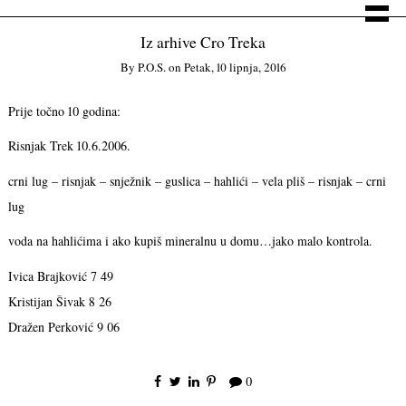
Iz arhive Cro Treka
By
P.o.s.
on
Petak, 10 lipnja, 2016
Prije točno 10 godina:
Risnjak Trek 10.6.2006.
crni lug – risnjak – snježnik – guslica – hahlići – vela pliš – risnjak – crni
lug
voda na hahlićima i ako kupiš mineralnu u domu…jako malo kontrola.
Ivica Brajković 7 49
Kristijan Šivak 8 26
Dražen Perković 9 06
0