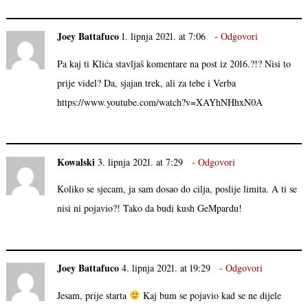
Joey Battafuco
1. lipnja 2021. at 7:06
Odgovori
Pa kaj ti Klića stavljaš komentare na post iz 2016.?!? Nisi to
prije videl? Da, sjajan trek, ali za tebe i Verba
https://www.youtube.com/watch?v=XAYhNHhxN0A
Kowalski
3. lipnja 2021. at 7:29
Odgovori
Koliko se sjecam, ja sam dosao do cilja, poslije limita. A ti se
nisi ni pojavio?! Tako da budi kush GeMpardu!
Joey Battafuco
4. lipnja 2021. at 19:29
Odgovori
Jesam, prije starta
Kaj bum se pojavio kad se ne dijele