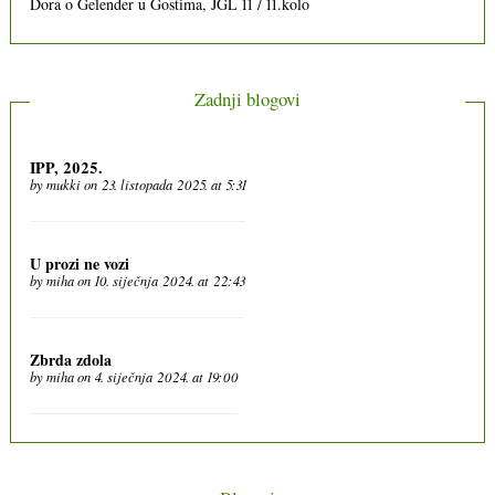
Dora
o
Gelender u Gostima, JGL 11 / 11.kolo
Zadnji blogovi
IPP, 2025.
by
mukki
on 23. listopada 2025. at 5:31
U prozi ne vozi
by
miha
on 10. siječnja 2024. at 22:43
Zbrda zdola
by
miha
on 4. siječnja 2024. at 19:00