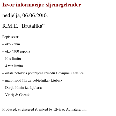
Izvor informacija: sljemegelender
nedjelja, 06.06.2010.
R.M.E. “Brutalika”
Popis stvari:
– oko 73km
– oko 4300 uspona
– 10 u limitu
– 4 van limita
– ostala polovica potopljena između Govnjuše i Guslice
– malo ispod 13h za pobjednika (Ljubas)
– Darija 10min iza Ljubasa
– Vidalj & Gornik
Produced, engineered & mixed by Elvir & Ad natura tim