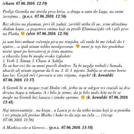
(chura 07.06.2010. 12:19)
Poslije Gornika me stresla prva kriza, a druga u autu do Luga, na onim
zavojima…
(p.o.s. 07.06.2010. 12:56)
Bez obzira na plasman, prvi ili zadnji, završili utrku ili ne, svim ultrašima
skidam kapu…a pogotovo onima koji su prošli Eliminacijski vrh i pili pivo
na Platku
(elvir 07.06.2010. 12:56)
ja sam htio mrknut večernju pivu na risnjaku, ali onda bi me čekali do 1
ujutro,…a ipak nisam toliko neodgovoran.
meni je rejs bio predobar.
noćni spust po horvatovoj je čista mantra.
a rikavela lista bi mogla ovako izgledati:
1. Verb 2. Šimun 3. Chura 4. Sablja
To su bar ovi što su meni pravili društvo. Tu bi negdje trebali i Senada
ubaciti ali nisam siguran da li na 2. ili 3. mjesto. Sablja se stvarno borio
kao lav. Čovjek trči i povraća u isto vrijeme, rispekt!
(k. kowalski
07.06.2010. 13:37)
A Gornik bi se mogao zvati Dedin vrh, jerbo su se odzgor svi vraćali sa dva
drvena štapa u rukama. A i bilo je strmo, da je bilo malo kiše ne bi se
moglo na Gornik bez lanaca i zimske opreme.
(k. kowalski 07.06.2010.
13:41)
Naj interesantnije , na kraju , u Lascu je to da nitko nezna koji je u poretku
i svi pitaju jeli prošao Marko i kako to da nije na čelu …. (čevap
07.06.2010. 13:56)
A Markica ošo u Gerovo…
(p.o.s. 07.06.2010. 13:58)