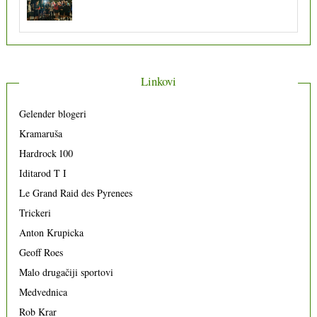
Linkovi
Gelender blogeri
Kramaruša
Hardrock 100
Iditarod T I
Le Grand Raid des Pyrenees
Trickeri
Anton Krupicka
Geoff Roes
Malo drugačiji sportovi
Medvednica
Rob Krar