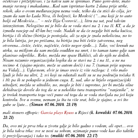
očekivao i priželjkivao, i za kakvu sam se spremao. Puno gore-dole, malo
manje ravnog i makadama…Kad sam isprintao kartu 2 dana prije utrke,
rekoh, ako o ovom međurascjepu nema vode, teško da ću stići do cilja, jer
znam da sam ko Lada Niva, ili boljreći, ko Moskvić (“…ma koji je to auto
bolji od Moskvića…” – reče Ilija Čvorović…), litru na sat, pod takvim
intenzitetom. Nelogično mi je bilo da se voda stavi na 2. i na 11. KT, a da je
između rascjep od 45 km bez vode. Nadah se da će negdje biti neka kućica,
birtija i ili slično (birtija je postojala, ali za nju je znala nekolicina, no to
je bila lutrija, jer po pričama, ta birtija zna biti češće zatvorena, neg
otvorena…češće, češće, najčešće, češće negor rjeđe…). Tako, već krenuh na
utrku, sa mišljom da sam možda osuđđen na smrt, i to taman tamo gdje sam
planirao odprilike.. Reko, možda me spase Hahlići, ali do njih ne dođoh.
Nisam razumio organizacijsku logiku da se stavi na 2. i na 11., a ne na
recimo 4. (sjajno mjesto, može se autom doći) i na 7. (taman prije uspona
na Vidalj…). Uglavnom, elvir je imao sreće iz više razloga: 1. vrlo malo
ljudi je bilo na ultri, 2. svi koji su odustali našli su se na području točaka 8.
i 10. pa ih se pokupilo u jednom cugu. E, sad, ako se htjelo organizacijski
uštedjeti, možda se uštedilo, no, moglo je biti i suprotno, jer bi možda silne
dehidracije dovele do tog da se u nekoliko tura transportira “ranjenike”, te
je trošak transporta toga veći puno od toga da se voda stavljala na još koju
kontrolu. Sve u svemu, nemam ja šta tu više srat, bilo je sjajno, a svi što
gube se ljute…
(Šimun 07.06.2010. 21:19)
mali stoners offtopic:
Garcia plays Kyuss
u Rijeci
(k. kowalski 07.06.2010.
21:21)
Da, ovo mi je prva trka u zivotu gdje je bilo gadno s vodom, ali opet… ovo
je bila takva trka: sve se nosi sa sobom, uzimanje puno vode kao dio taktike
(i prezivljavanja) i tako to.
(mukki 07.06.2010. 22:17)