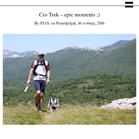
Cro Trek – epic moments ;)
By
P.o.s.
on
Ponedjeljak, 16 svibnja, 2016