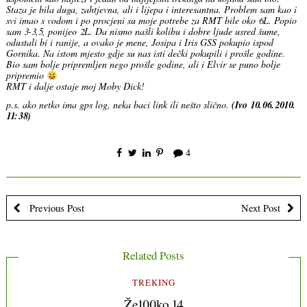
Staza je bila duga, zahtjevna, ali i lijepa i interesantna. Problem sam kao i
svi imao s vodom i po procjeni su moje potrebe za RMT bile oko 6L. Popio
sam 3-3,5, ponijeo 2L. Da nismo našli kolibu i dobre ljude usred šume,
odustali bi i ranije, a ovako je mene, Josipa i Iris GSS pokupio ispod
Gornika. Na istom mjesto gdje su nas isti dečki pokupili i prošle godine.
Bio sam bolje pripremljen nego prošle godine, ali i Elvir se puno bolje
pripremio
RMT i dalje ostaje moj Moby Dick!
p.s. ako netko ima gps log, neka baci link ili nešto slično.
(Ivo 10.06.2010.
11:38)
4
Previous Post
Next Post
Related Posts
TREKING
Že100ko 14