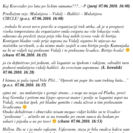
Kaj Kravozder jos luta po lickim sumama???..:-P
(juraj 07.06.2010. 16:08)
Predlažem rejs: Mulatijera – Vidalj – Hahlići – Mulatijera
CIRCLE!
(p.o.s. 07.06.2010. 16:08)
..trebalo bi uvest novo pravilo u organizaciji trek utrka..ak je u prognozi
visoka temperatura da organizator onda osigura na više lokacija vode,
odnosno da presloži stazu prije trke kraj nekih izvora vode ili birtija.
Kontigent hladne vode prije uspona na Vidalj sigurno bi utjecao na
statistiku završenih, a da nismo malo zasjeli u onu birtiju poslje Kamenjaka
ne bi ni vidjeli taj prekrasni Vidalj i te prekrasne livadice. Birtijo hvala!
(chura 07.06.2010. 16:15)
ja ću definitivno još jednom, ali laganini sa špekom i rakijom, odraditi turu
podnosi-mulatijera-vidalj-hahlići. da evociram uspomene.
(k. kowalski
07.06.2010. 16:28)
I himna je pala ispod Vele Pliš…”Oprosti mi pape što sam treking kuša…”
(p.o.s. 07.06.2010. 16:37)
ajmo mi , na mulateriju s gornje strane…s noge na nogu od Platka, proći
kraj Gornika i pritom mu lijepo opsovat mater i poslje se laganini uspet na
Vidalj, rezuckat špek, pit hladne gemište i onda uživat u tim prekrasnim
livadicama
Onako dehidriran i obnevidio nisam mogao vidjet koliko su te livadice
“prekrasne”… učinilo mi se na trenutke po onom suncu da hodam po
sahari i pijesku a ne po travi
(chura 07.06.2010. 16:53)
Hellou. Da se i ja malo oglasim. Uglavnom, staza je bila onakva kakvu sam