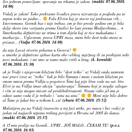
Jos jednom ponavljam: spavanje na trkama je zakon.
(mukki 07.06.2010.
14:06)
Vidalj je zakon! Tako prekrasne livadice prava uzivancija u pogledu pa ni
uspon tesko ne padne…
Fala Elviru kaj je stavio taj prekrasan vrh…
Istovremeno, Gornik bas i nije trebao, em je bio prosle godine em je bila
dalje skoro ista varijanta prema Guslici ko lani prema Medjuvrhima… +
Smerkeusha definitivno ne stima u tom dijelu kaj se tice makadama i
markacija… Uglavnom, prava UPRI staza, meni bilo dost tesko mora se
priznat…
(Vodja 07.06.2010. 14:08)
da nije Lavaš otvorio pekarnu u Gerovu?
a smerke je defintivno sjebao kartu oko velikog snježnog ili su probijeni neki
novi makadami. i mi smo se tamo malo vrtili u krug.
(k. kowalski
07.06.2010. 15:30)
ak je Vodji s njegovom kilažom bilo “dost teško” uz Vidalj onda nemrem
nać pravi izraz uz “teško” kak je bilo Šimunu i meni s našom kilažom po
onom suncu prema Vidlju a pogotovo Šimi kaj pije litru vode na sat. btw.
Elvir je na Vidlju imao akciju “spašavanja” Šimuna koji je negdje zalegao
i više se nije mogao micati od predehidriranosti. Nisam vidio jel mu je
odnio samo vodu il je trebalo i “usta na usta”
Meni nije bilo dobro
al Šime je fakat bio u teškom k..cu!
(chura 07.06.2010. 15:52)
Mulatijera pa na Vidalj (narocito u toj fazi utrke, po suncu i bez vode) je
jedan od najjacih uspona treking povijesti u Hrvata od 2005 do danas.
(mukki 07.06.2010. 15:57)
A 15 min poslije na Gornik…UPRI…JOŠ MALO…ČEKAM TE!
(p.o.s.
07.06.2010. 16:03)