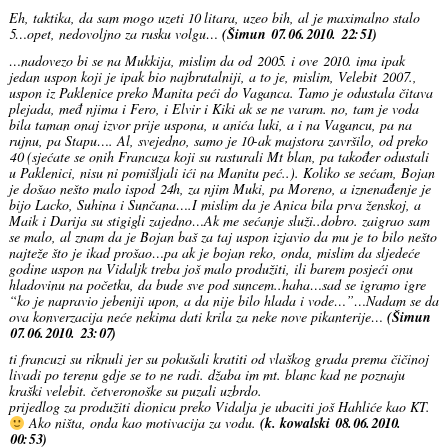
Eh, taktika, da sam mogo uzeti 10 litara, uzeo bih, al je maximalno stalo
5…opet, nedovoljno za rusku volgu…
(Šimun 07.06.2010. 22:51)
…nadovezo bi se na Mukkija, mislim da od 2005. i ove 2010. ima ipak
jedan uspon koji je ipak bio najbrutalniji, a to je, mislim, Velebit 2007.,
uspon iz Paklenice preko Manita peći do Vaganca. Tamo je odustala čitava
plejada, međ njima i Fero, i Elvir i Kiki ak se ne varam. no, tam je voda
bila taman onaj izvor prije uspona, u anića luki, a i na Vagancu, pa na
rujnu, pa Stapu…. Al, svejedno, samo je 10-ak majstora završilo, od preko
40 (sjećate se onih Francuza koji su rasturali Mt blan, pa također odustali
u Paklenici, nisu ni pomišljali ići na Manitu peć..). Koliko se sećam, Bojan
je došao nešto malo ispod 24h, za njim Muki, pa Moreno, a iznenađenje je
bijo Lacko, Suhina i Sunčana….I mislim da je Anica bila prva ženskoj, a
Maik i Darija su stigigli zajedno…Ak me sećanje služi..dobro. zaigrao sam
se malo, al znam da je Bojan baš za taj uspon izjavio da mu je to bilo nešto
najteže što je ikad prošao…pa ak je bojan reko, onda, mislim da sljedeće
godine uspon na Vidaljk treba još malo produžiti, ili barem posjeći onu
hladovinu na početku, da bude sve pod suncem..haha…sad se igramo igre
“ko je napravio jebeniji upon, a da nije bilo hlada i vode…”…Nadam se da
ova konverzacija neće nekima dati krila za neke nove pikanterije…
(Šimun
07.06.2010. 23:07)
ti francuzi su riknuli jer su pokušali kratiti od vlaškog grada prema čičinoj
livadi po terenu gdje se to ne radi. džaba im mt. blanc kad ne poznaju
kraški velebit. četveronoške su puzali uzbrdo.
prijedlog za produžiti dionicu preko Vidalja je ubaciti još Hahliće kao KT.
Ako ništa, onda kao motivacija za vodu.
(k. kowalski 08.06.2010.
00:53)