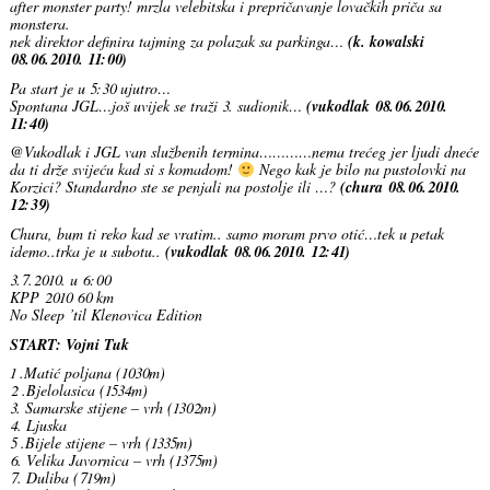
after monster party! mrzla velebitska i prepričavanje lovačkih priča sa
monstera.
nek direktor definira tajming za polazak sa parkinga…
(k. kowalski
08.06.2010. 11:00)
Pa start je u 5:30 ujutro…
Spontana JGL…još uvijek se traži 3. sudionik…
(vukodlak 08.06.2010.
11:40)
@Vukodlak i JGL van službenih termina…………nema trećeg jer ljudi dneće
da ti drže svijeću kad si s komadom!
Nego kak je bilo na pustolovki na
Korzici? Standardno ste se penjali na postolje ili …?
(chura 08.06.2010.
12:39)
Chura, bum ti reko kad se vratim.. samo moram prvo otić…tek u petak
idemo..trka je u subotu..
(vukodlak 08.06.2010. 12:41)
3.7.2010. u 6:00
KPP 2010 60 km
No Sleep ’til Klenovica Edition
START: Vojni Tuk
1 .Matić poljana (1030m)
2 .Bjelolasica (1534m)
3. Samarske stijene – vrh (1302m)
4. Ljuska
5 .Bijele stijene – vrh (1335m)
6. Velika Javornica – vrh (1375m)
7. Duliba (719m)