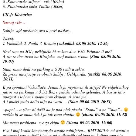
8 .Kolovratske stijene – vrh (1091m)
9. Planinarska kuća Vinište (300m)
CILJ: Klenovica
Saznaj više…
Sablja, ajd prebacio ovo u novi naslov…
Zasad:
1. Vukodlak 2. Paula 3. Renato
(vukodlak 08.06.2010. 12:56)
Novi sam na JGL, priključio bi se kao 4. u 5:30. Primate li me?
A sto se tice treka na Risnjaku- moj naklon svima.
(Stan 08.06.2010.
19:04)
Stan, samo dodi na parking u 5,30 i udi u sektu.
Za procs inicijacije se obrati Sablji i GeMpardu.
(mukki 08.06.2010.
20:11)
E pa spontani Vukodlače. Jesam li ja nepismen ili slijep? Ne vidjeh nikog
jutros na parkingu u 5:30. Bez svjedoka odradio gelender. A bas se htio
upoznat s tobom i spontanom ekipom. A jeste me…..
A i mukki malo dolio ulja na vatru …
(Stan 09.06.2010. 10:51)
..papci… a ziher bi došli da je pod nick pisalo “Stana” a ne “Stan”..
možda bi se onda čak i ja tak rano zbudio
(chura 09.06.2010. 11:42)
Ma nema problema- sve za ekipu
(Stana 09.06.2010. 12:06)
Evo i moj kratki komentar da ostane zabilježen… RMT2010 će mi ostati u
uspomeni kao najteži i jedan od najljepših trekinga na kojima sam bio.