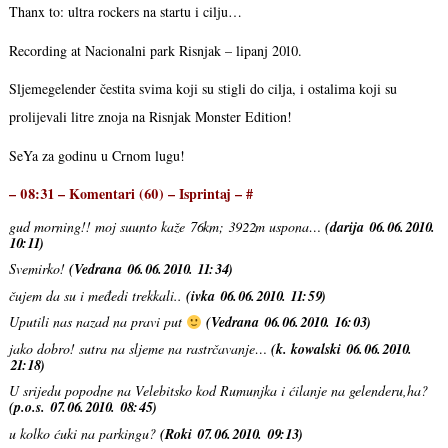
Thanx to: ultra rockers na startu i cilju…
Recording at Nacionalni park Risnjak – lipanj 2010.
Sljemegelender čestita svima koji su stigli do cilja, i ostalima koji su
prolijevali litre znoja na Risnjak Monster Edition!
SeYa za godinu u Crnom lugu!
– 08:31 –
Komentari
(60) –
Isprintaj
–
#
gud morning!! moj suunto kaže 76km; 3922m uspona…
(darija 06.06.2010.
10:11)
Svemirko!
(Vedrana 06.06.2010. 11:34)
čujem da su i međedi trekkali..
(ivka 06.06.2010. 11:59)
Uputili nas nazad na pravi put
(Vedrana 06.06.2010. 16:03)
jako dobro! sutra na sljeme na rastrčavanje…
(k. kowalski 06.06.2010.
21:18)
U srijedu popodne na Velebitsko kod Rumunjka i ćilanje na gelenderu,ha?
(p.o.s. 07.06.2010. 08:45)
u kolko ćuki na parkingu?
(Roki 07.06.2010. 09:13)