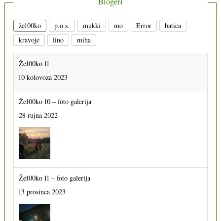
Blogeri
že100ko
p.o.s.
mukki
mo
Error
batica
Že100ko 11
kravoje
lino
miha
10 kolovoza 2023
Že100ko 10 – foto galerija
28 rujna 2022
Že100ko 11 – foto galerija
13 prosinca 2023