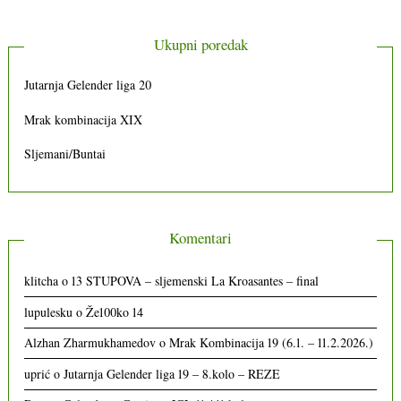
Ukupni poredak
Jutarnja Gelender liga 20
Mrak kombinacija XIX
Sljemani/Buntai
Komentari
klitcha
o
13 STUPOVA – sljemenski La Kroasantes – final
lupulesku
o
Že100ko 14
Alzhan Zharmukhamedov
o
Mrak Kombinacija 19 (6.1. – 11.2.2026.)
uprić
o
Jutarnja Gelender liga 19 – 8.kolo – REZE