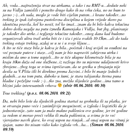
Ah, voda…najtraženija stvar na utrkama, a tako i na RMT-u…doduše neki
su na Vidlju zamislili i ponešto drugo kako ih na vrhu čeka, no ne bum to
javno ;-)…eh sada, moglo je vode biti cijelim putem…i hrane također…no
treking je ipak izdvojena pustolovna disciplina u kojem vrijede skoro pa
identična pravila..kol’ko nosiš, tol’ko imaš…znam da bi bilo kakva tekućina
dobro došla negdje na putu između Kamenjaka i Vidlja, but jbg..planiranje
je također dio utrke..i tegljenje tekućine također…onog dana kad budemo
organizovali ultra trail utrku biti će i ića i pića svakih 10-15km…ali do tada
treking ostaje treking..uzdaj se u se i u svoje kljuse…
A što se tiče staze bila je kakva je bila…početak i kraj uvijek su osuđeni na
već poznate puteve i staze…cilj nam je bio napraviti zahtjevnu utrku i
mislim da smo u tome uspjeli…što se tiče ukupne kilometraže bila je na
kraju 10km duža od one službene..iz razloga što su mjerene udaljenosti krivo
zbrojene…zbog toga se svima ispričavam..da se greška u zbrajanju nije
desila sa V.Pliša išli bi direktno prema Jazvini..i bilo bi manje žednih i
gladnih…a na tom putu, duboko u šumi, je stara talijanska šterna puna
hladne i poželjne vode ;-)…tko zna, možda slijedeće godine…ima tamo u
blizini jako interesantnih vrhova
(elvir 08.06.2010. 08:30)
True trekking!
(p.o.s. 08.06.2010. 09:21)
Da, nebi bilo loše da sljedećih godina startaš sa grobnika ili sa platka, jer
se otvaraju puno veće i zanimljivije mogućnosti, a izgleda i logistički da je
jednostavnije..zato sam ja malo makno paklenicu ove godine, jer tri godine
za redom si morao proći veliku ili malu paklenicu, a svima je to već
vjerojatno navrh glave, ko ovaj uspon na risnjak…al onaj uspon na vitunj je
sjajan, samo što nisam vidio kako izgleda vrh…ha…
(Šimun 08.06.2010.
09:59)