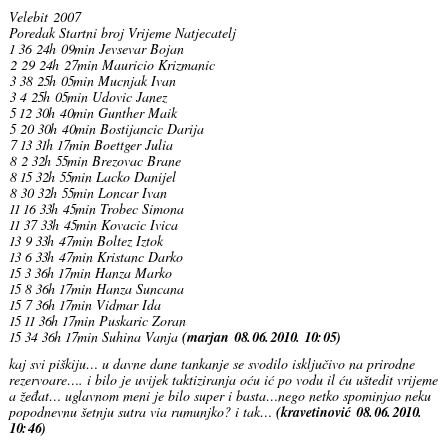
Velebit 2007
Poredak Startni broj Vrijeme Natjecatelj
1 36 24h 09min Jevsevar Bojan
2 29 24h 27min Mauricio Krizmanic
3 38 25h 05min Mucnjak Ivan
3 4 25h 05min Udovic Janez
5 12 30h 40min Gunther Maik
5 20 30h 40min Bostijancic Darija
7 13 31h 17min Boettger Julia
8 2 32h 55min Brezovac Brane
8 15 32h 55min Lacko Danijel
8 30 32h 55min Loncar Ivan
11 16 33h 45min Trobec Simona
11 37 33h 45min Kovacic Ivica
13 9 33h 47min Boltez Iztok
13 6 33h 47min Kristanc Darko
15 3 36h 17min Hanza Marko
15 8 36h 17min Hanza Suncana
15 7 36h 17min Vidmar Ida
15 11 36h 17min Puskaric Zoran
15 34 36h 17min Suhina Vanja
(marjan 08.06.2010. 10:05)
kaj svi piškiju… u davne dane tankanje se svodilo isključivo na prirodne
rezervoare…. i bilo je uvijek taktiziranja oću ić po vodu il ću uštedit vrijeme
a žeđat… uglavnom meni je bilo super i basta…nego netko spominjao neku
popodnevnu šetnju sutra via rumunjko? i tak…
(kravetinović 08.06.2010.
10:46)