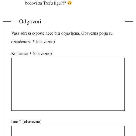
bodovi za Treću ligu?!?
Odgovori
Vaša adresa e-pošte neće biti objavljena.
Obavezna polja su
označena sa
* (obavezno)
Komentar
* (obavezno)
Ime
* (obavezno)