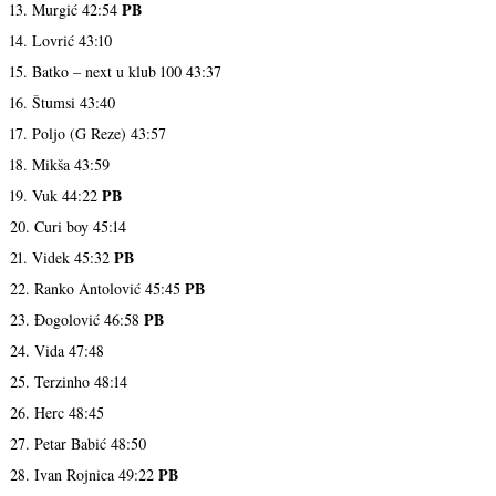
PB
13. Murgić 42:54
14. Lovrić 43:10
15. Batko – next u klub 100 43:37
16. Štumsi 43:40
17. Poljo (G Reze) 43:57
18. Mikša 43:59
PB
19. Vuk 44:22
20. Curi boy 45:14
PB
21. Videk 45:32
PB
22. Ranko Antolović 45:45
PB
23. Đogolović 46:58
24. Vida 47:48
25. Terzinho 48:14
26. Herc 48:45
27. Petar Babić 48:50
PB
28. Ivan Rojnica 49:22