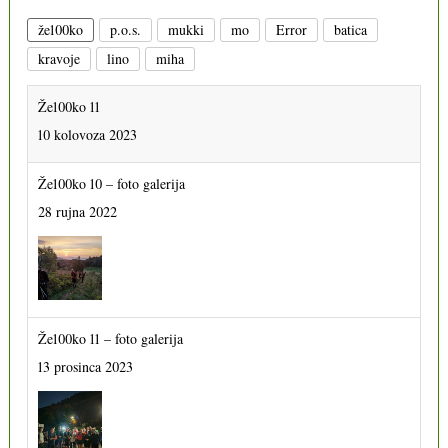
že100ko
p.o.s.
mukki
mo
Error
batica
kravoje
lino
miha
Že100ko 11
10 kolovoza 2023
Že100ko 10 – foto galerija
28 rujna 2022
Že100ko 11 – foto galerija
13 prosinca 2023