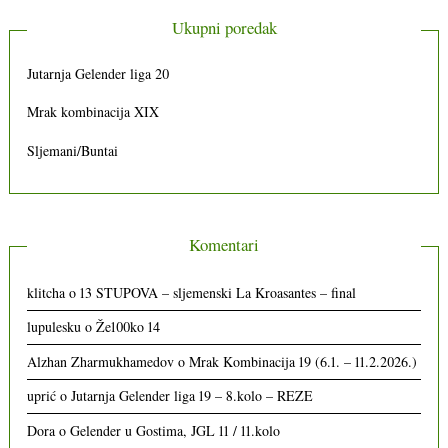
Ukupni poredak
Jutarnja Gelender liga 20
Mrak kombinacija XIX
Sljemani/Buntai
Komentari
klitcha
o
13 STUPOVA – sljemenski La Kroasantes – final
lupulesku
o
Že100ko 14
Alzhan Zharmukhamedov
o
Mrak Kombinacija 19 (6.1. – 11.2.2026.)
uprić
o
Jutarnja Gelender liga 19 – 8.kolo – REZE
Dora
o
Gelender u Gostima, JGL 11 / 11.kolo