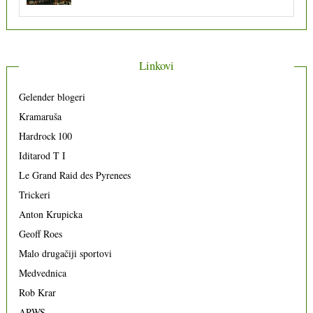
Linkovi
Gelender blogeri
Kramaruša
Hardrock 100
Iditarod T I
Le Grand Raid des Pyrenees
Trickeri
Anton Krupicka
Geoff Roes
Malo drugačiji sportovi
Medvednica
Rob Krar
ARWS