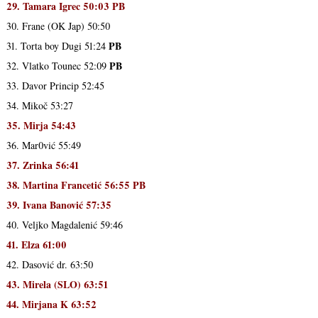
29. Tamara Igrec 50:03 PB
30. Frane (OK Jap) 50:50
PB
31. Torta boy Dugi 51:24
PB
32. Vlatko Tounec 52:09
33. Davor Princip 52:45
34. Mikoč 53:27
35. Mirja 54:43
36. Mar0vić 55:49
37. Zrinka 56:41
38. Martina Francetić 56:55 PB
39. Ivana Banović 57:35
40. Veljko Magdalenić 59:46
41. Elza 61:00
42. Dasović dr. 63:50
43. Mirela (SLO) 63:51
44. Mirjana K 63:52