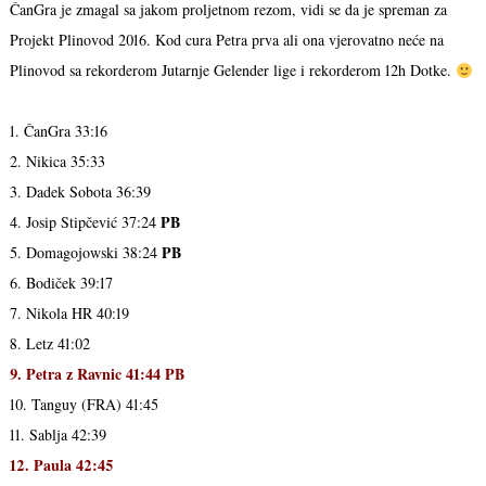
ČanGra je zmagal sa jakom proljetnom rezom, vidi se da je spreman za
Projekt Plinovod 2016. Kod cura Petra prva ali ona vjerovatno neće na
Plinovod sa rekorderom Jutarnje Gelender lige i rekorderom 12h Dotke.
1. ČanGra 33:16
2. Nikica 35:33
3. Dadek Sobota 36:39
PB
4. Josip Stipčević 37:24
PB
5. Domagojowski 38:24
6. Bodiček 39:17
7. Nikola HR 40:19
8. Letz 41:02
9. Petra z Ravnic 41:44 PB
10. Tanguy (FRA) 41:45
11. Sablja 42:39
12. Paula 42:45