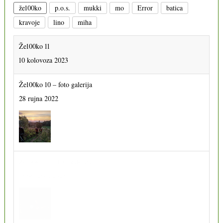
že100ko
p.o.s.
mukki
mo
Error
batica
kravoje
lino
miha
Že100ko 11
10 kolovoza 2023
Že100ko 10 – foto galerija
28 rujna 2022
Že100ko 11 – foto galerija
13 prosinca 2023