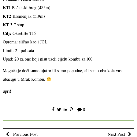
KT1
Bačunski breg (485m)
KT2
Kremenjak (519m)
KT 3
7.stup
Cilj:
Okretište T15
Oprema: slično kao i JGL
Limit: 2 i pol sata
Upad: 20 za one koji nisu uzeli cijelu kombu za 100
Moguće je doći samo ujutro ili samo popodne, ali samo oba kola vas
ubacuju u Mrak Kombu.
upri!
0
Previous Post
Next Post