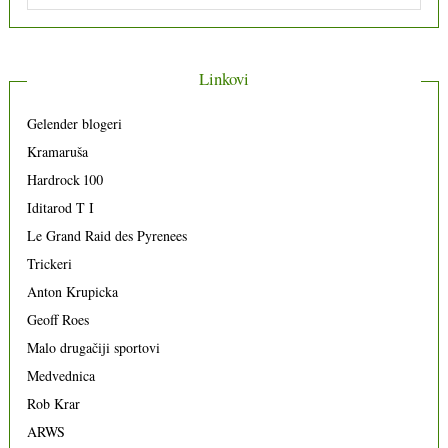
Linkovi
Gelender blogeri
Kramaruša
Hardrock 100
Iditarod T I
Le Grand Raid des Pyrenees
Trickeri
Anton Krupicka
Geoff Roes
Malo drugačiji sportovi
Medvednica
Rob Krar
ARWS