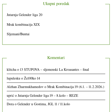
Ukupni poredak
Jutarnja Gelender liga 20
Mrak kombinacija XIX
Sljemani/Buntai
Komentari
klitcha
o
13 STUPOVA – sljemenski La Kroasantes – final
lupulesku
o
Že100ko 14
Alzhan Zharmukhamedov
o
Mrak Kombinacija 19 (6.1. – 11.2.2026.)
uprić
o
Jutarnja Gelender liga 19 – 8.kolo – REZE
Dora
o
Gelender u Gostima, JGL 11 / 11.kolo