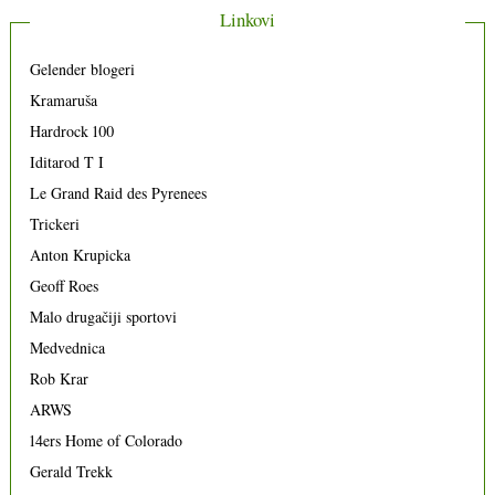
Linkovi
Gelender blogeri
Kramaruša
Hardrock 100
Iditarod T I
Le Grand Raid des Pyrenees
Trickeri
Anton Krupicka
Geoff Roes
Malo drugačiji sportovi
Medvednica
Rob Krar
ARWS
14ers Home of Colorado
Gerald Trekk