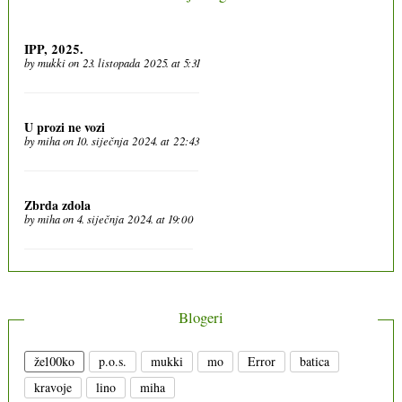
IPP, 2025.
by
mukki
on 23. listopada 2025. at 5:31
U prozi ne vozi
by
miha
on 10. siječnja 2024. at 22:43
Zbrda zdola
by
miha
on 4. siječnja 2024. at 19:00
Blogeri
že100ko
p.o.s.
mukki
mo
Error
batica
kravoje
lino
miha