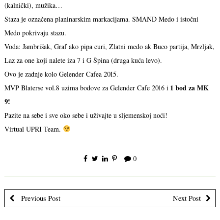
(kalnički), mužika…
Staza je označena planinarskim markacijama. SMAND Medo i istočni
Medo pokrivaju stazu.
Voda: Jambrišak, Graf ako pipa curi, Zlatni medo ak Buco partija, Mrzljak,
Laz za one koji nalete iza 7 i G Špina (druga kuća levo).
Ovo je zadnje kolo Gelender Cafea 2015.
1 bod za MK
MVP Blaterse vol.8 uzima bodove za Gelender Cafe 2016 i
9!
Pazite na sebe i sve oko sebe i uživajte u sljemenskoj noći!
Virtual UPRI Team.
0
Previous Post
Next Post