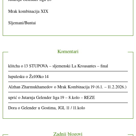
Mrak kombinacija XIX
Sljemani/Buntai
Komentari
klitcha
o
13 STUPOVA – sljemenski La Kroasantes – final
lupulesku
o
Že100ko 14
Alzhan Zharmukhamedov
o
Mrak Kombinacija 19 (6.1. – 11.2.2026.)
uprić
o
Jutarnja Gelender liga 19 – 8.kolo – REZE
Dora
o
Gelender u Gostima, JGL 11 / 11.kolo
Zadnji blogovi