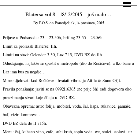
Blatersa vol.8 – 18/12/2015 – još malo…
By
P.o.s.
on
Ponedjeljak, 14 prosinca, 2015
Prijave u Podsusedu: 23 – 23.50h, brifing 23.55 – 23.56h.
Limit za prolazak Blaterse: 11h.
Limiti na stazi: Gelender 3.30, Laz 7.15, DVD BZ do 11h.
Odustajanje: najlakše se spustit u metropolu (dio do Ročićeve), a tko bane u
Laz ima bus za negdje…
Mirno djelovati kod Ročićeve i hvatati vibracije Attile & Sunn O))).
Pravila ponašanja: javiti se na 0992116365 (ne prije 8h) radi dogovora oko
preuzimanja stvari koje ćilaju u DVD BZ.
Obavezna oprema: astro folija, mobitel, voda, šal, kapa, rukavice, gamaše,
baf, vizir, kompresa…
DVD BZ dela do 11 i 15h.
Menu: čaj, kuhano vino, cafe, suhi kruh, topla voda, wc, stolci, stolovi, sir