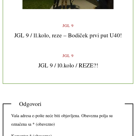
JGL 9
JGL 9 / 11.kolo, reze – Bodiček prvi put U40!
JGL 9
JGL 9 / 10.kolo / REZE?!
Odgovori
Vaša adresa e-pošte neće biti objavljena.
Obavezna polja su
označena sa
* (obavezno)
Komentar
* (obavezno)