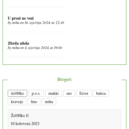
U prozi ne vozi
by
miha
on 10. siječnja 2024. at 22:43
Zbrda zdola
by
miha
on 4. siječnja 2024. at 19:00
Blogeri
že100ko
p.o.s.
mukki
mo
Error
batica
kravoje
lino
miha
Že100ko 11
10 kolovoza 2023