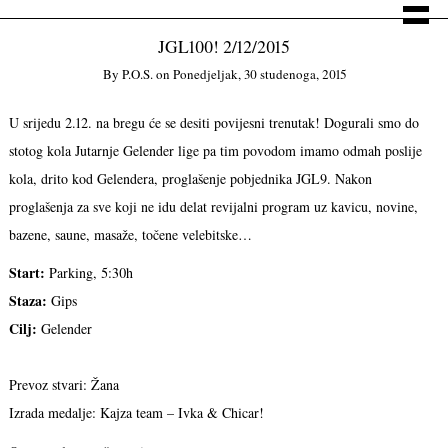
JGL100! 2/12/2015
By
P.o.s.
on
Ponedjeljak, 30 studenoga, 2015
U srijedu 2.12. na bregu će se desiti povijesni trenutak! Dogurali smo do
stotog kola Jutarnje Gelender lige pa tim povodom imamo odmah poslije
kola, drito kod Gelendera, proglašenje pobjednika JGL9. Nakon
proglašenja za sve koji ne idu delat revijalni program uz kavicu, novine,
bazene, saune, masaže, točene velebitske…
Start:
Parking, 5:30h
Staza:
Gips
Cilj:
Gelender
Prevoz stvari: Žana
Izrada medalje: Kajza team – Ivka & Chicar!