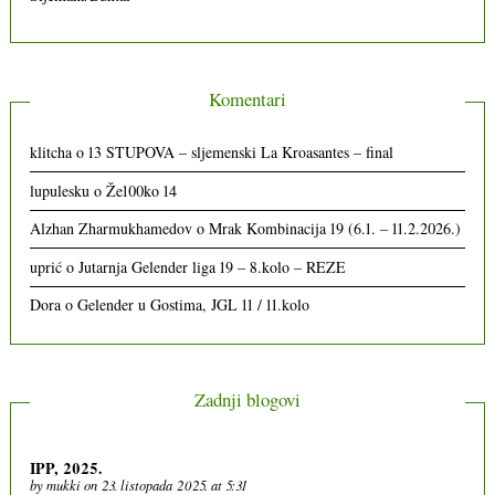
Komentari
klitcha
o
13 STUPOVA – sljemenski La Kroasantes – final
lupulesku
o
Že100ko 14
Alzhan Zharmukhamedov
o
Mrak Kombinacija 19 (6.1. – 11.2.2026.)
uprić
o
Jutarnja Gelender liga 19 – 8.kolo – REZE
Dora
o
Gelender u Gostima, JGL 11 / 11.kolo
Zadnji blogovi
IPP, 2025.
by
mukki
on 23. listopada 2025. at 5:31