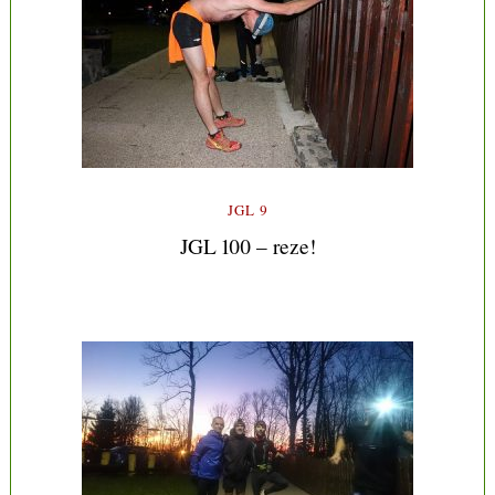
JGL 9
JGL 100 – reze!