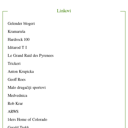
Linkovi
Gelender blogeri
Kramaruša
Hardrock 100
Iditarod T I
Le Grand Raid des Pyrenees
Trickeri
Anton Krupicka
Geoff Roes
Malo drugačiji sportovi
Medvednica
Rob Krar
ARWS
14ers Home of Colorado
Gerald Trekk