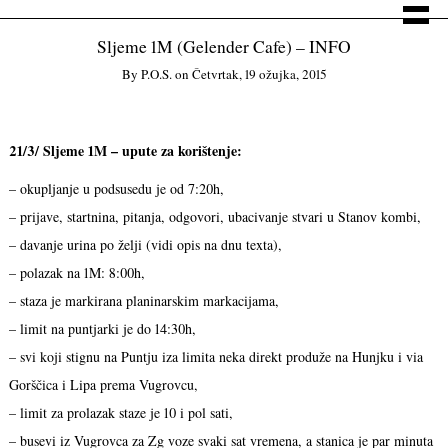
Sljeme 1M (Gelender Cafe) – INFO
By
P.o.s.
on
Četvrtak, 19 ožujka, 2015
21/3/ Sljeme 1M – upute za korištenje:
– okupljanje u podsusedu je od 7:20h,
– prijave, startnina, pitanja, odgovori, ubacivanje stvari u Stanov kombi,
– davanje urina po želji (vidi opis na dnu texta),
– polazak na 1M: 8:00h,
– staza je markirana planinarskim markacijama,
– limit na puntjarki je do 14:30h,
– svi koji stignu na Puntju iza limita neka direkt produže na Hunjku i via
Gorščica i Lipa prema Vugrovcu,
– limit za prolazak staze je 10 i pol sati,
– busevi iz Vugrovca za Zg voze svaki sat vremena, a stanica je par minuta