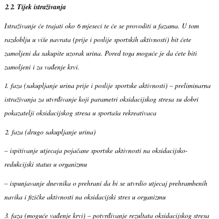
2.2. Tijek istraživanja
Istraživanje će trajati oko 6 mjeseci te će se provoditi u fazama. U tom
razdoblju u više navrata (prije i poslije sportskih aktivnosti) bit ćete
zamoljeni da sakupite uzorak urina. Pored toga moguće je da ćete biti
zamoljeni i za vađenje krvi.
1. faza (sakupljanje urina prije i poslije sportske aktivnosti) – preliminarna
istraživanja za utvrđivanje koji parametri oksidacijskog stresa su dobri
pokazatelji oksidacijskog stresa u sportaša rekreativaca
2. faza (drugo sakupljanje urina)
– ispitivanje utjecaja pojačane sportske aktivnosti na oksidacijsko-
redukcijski status u organizmu
– ispunjavanje dnevnika o prehrani da bi se utvrdio utjecaj prehrambenih
navika i fizičke aktivnosti na oksidacijski stres u organizmu
3. faza (moguće vađenje krvi) – potvrđivanje rezultata oksidacijskog stresa