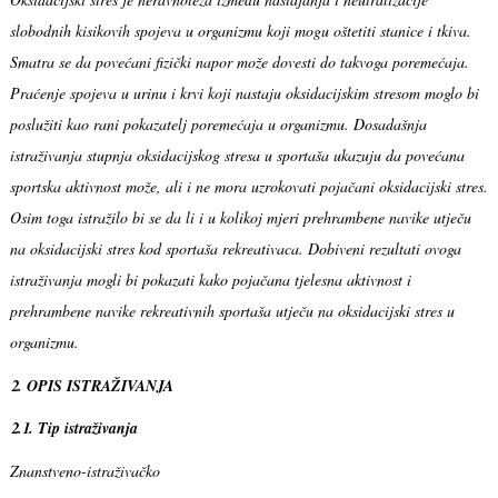
slobodnih kisikovih spojeva u organizmu koji mogu oštetiti stanice i tkiva.
Smatra se da povećani fizički napor može dovesti do takvoga poremećaja.
Praćenje spojeva u urinu i krvi koji nastaju oksidacijskim stresom moglo bi
poslužiti kao rani pokazatelj poremećaja u organizmu. Dosadašnja
istraživanja stupnja oksidacijskog stresa u sportaša ukazuju da povećana
sportska aktivnost može, ali i ne mora uzrokovati pojačani oksidacijski stres.
Osim toga istražilo bi se da li i u kolikoj mjeri prehrambene navike utječu
na oksidacijski stres kod sportaša rekreativaca. Dobiveni rezultati ovoga
istraživanja mogli bi pokazati kako pojačana tjelesna aktivnost i
prehrambene navike rekreativnih sportaša utječu na oksidacijski stres u
organizmu.
2. OPIS ISTRAŽIVANJA
2.1. Tip istraživanja
Znanstveno-istraživačko