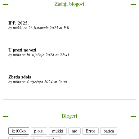
Zadnji blogovi
IPP, 2025.
by
mukki
on 23. listopada 2025. at 5:31
U prozi ne vozi
by
miha
on 10. siječnja 2024. at 22:43
Zbrda zdola
by
miha
on 4. siječnja 2024. at 19:00
Blogeri
že100ko
p.o.s.
mukki
mo
Error
batica