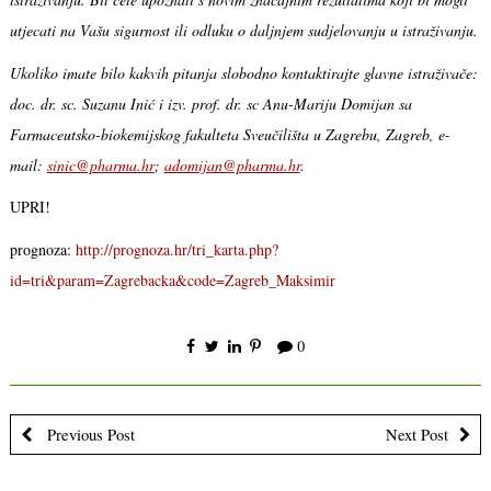
utjecati na Vašu sigurnost ili odluku o daljnjem sudjelovanju u istraživanju.
Ukoliko imate bilo kakvih pitanja slobodno kontaktirajte glavne istraživače:
doc. dr. sc. Suzanu Inić i izv. prof. dr. sc Anu-Mariju Domijan sa
Farmaceutsko-biokemijskog fakulteta Sveučilišta u Zagrebu, Zagreb, e-
mail:
sinic@pharma.hr
;
adomijan@pharma.hr
.
UPRI!
prognoza:
http://prognoza.hr/tri_karta.php?
id=tri&param=Zagrebacka&code=Zagreb_Maksimir
0
Previous Post
Next Post