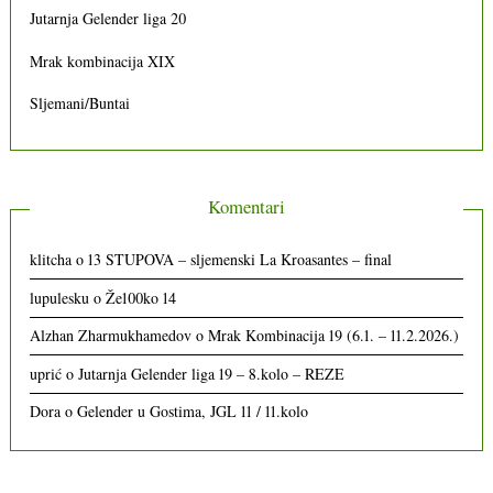
Jutarnja Gelender liga 20
Mrak kombinacija XIX
Sljemani/Buntai
Komentari
klitcha
o
13 STUPOVA – sljemenski La Kroasantes – final
lupulesku
o
Že100ko 14
Alzhan Zharmukhamedov
o
Mrak Kombinacija 19 (6.1. – 11.2.2026.)
uprić
o
Jutarnja Gelender liga 19 – 8.kolo – REZE
Dora
o
Gelender u Gostima, JGL 11 / 11.kolo