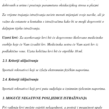
dobivenih u urinu i praćenje parametara oksidacijskog stresa u plazmi
Za vrijeme trajanja istraživanja nećete morati mijenjati svoje navike, ali je
važno da ostanete u kontaktu s istraživačima kako bi se mogli dogovoriti o
daljnjem tijeku istraživanja.
Uzorci krvi
: Za uzorkovanje krvi bit će dogovoreno školovano medicinsko
osoblje koje će Vam izvaditi krv. Medicinska sestra će Vam uzeti krv iz
podlaktične vene. Uzeta količina krvi bit će otprilike 10 ml.
2.3.
Kriteriji uključivanja
Sportaši rekreativci koji se izlažu ekstremnim fizičkim naporima.
2.4. Kriteriji isključivanja
Sportaši rekreativci koji prvi puta sudjeluju u iznimnim tjelesnim naporima.
3. MOGUĆE NEGATIVNE POSLJEDICE
ISTRAŽIVANJA
Pri vađenju krvi možete osjetiti nelagodnost, a postoji i mogućnost upale