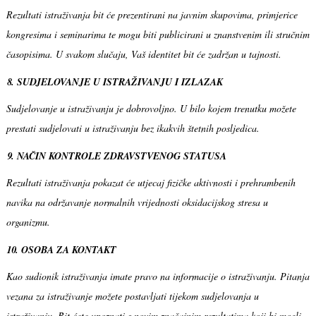
Rezultati istraživanja bit će prezentirani na javnim skupovima, primjerice
kongresima i seminarima te mogu biti publicirani u znanstvenim ili stručnim
časopisima. U svakom slučaju, Vaš identitet bit će zadržan u tajnosti.
8. SUDJELOVANJE U ISTRAŽIVANJU I IZLAZAK
Sudjelovanje u istraživanju je dobrovoljno. U bilo kojem trenutku možete
prestati sudjelovati u istraživanju bez ikakvih štetnih posljedica.
9. NAČIN KONTROLE ZDRAVSTVENOG STATUSA
Rezultati istraživanja pokazat će utjecaj fizičke aktivnosti i prehrambenih
navika na održavanje normalnih vrijednosti oksidacijskog stresa u
organizmu.
10.
OSOBA ZA KONTAKT
Kao sudionik istraživanja imate pravo na informacije o istraživanju. Pitanja
vezana za istraživanje možete postavljati tijekom sudjelovanja u
istraživanju. Bit ćete upoznati s novim značajnim rezultatima koji bi mogli