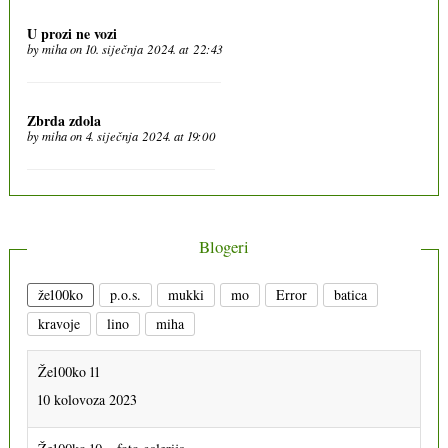
U prozi ne vozi
by
miha
on 10. siječnja 2024. at 22:43
Zbrda zdola
by
miha
on 4. siječnja 2024. at 19:00
Blogeri
že100ko
p.o.s.
mukki
mo
Error
batica
kravoje
lino
miha
Že100ko 11
10 kolovoza 2023