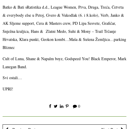
Batko & Bati sRatistika d.d., League Women, Prva, Druga, Treća, Četvrta
& everybody else u Petoj, Gvero & Vukodlak (6. i 8.kolo), Verb, Janko &
AK Sljeme support, Cera & Masters crew, PD Lipa Sesvete, Grafičar,
Snježna kraljica, Hans & Zlatni Medo, Suhi & Mony – Trail Trčanje
Hrvatska, Klara punkt,
Geokon kombi…Maša & Sušena Žemljica…parking
Bliznec
Cult of Luna, Shane & Napalm boyz, Godspeed You! Black Emperor, Mark
Lanegan Band.
Svi ostali…
UPRI!
0