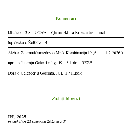
Komentari
klitcha
o
13 STUPOVA – sljemenski La Kroasantes – final
lupulesku
o
Že100ko 14
Alzhan Zharmukhamedov
o
Mrak Kombinacija 19 (6.1. – 11.2.2026.)
uprić
o
Jutarnja Gelender liga 19 – 8.kolo – REZE
Dora
o
Gelender u Gostima, JGL 11 / 11.kolo
Zadnji blogovi
IPP, 2025.
by
mukki
on 23. listopada 2025. at 5:31