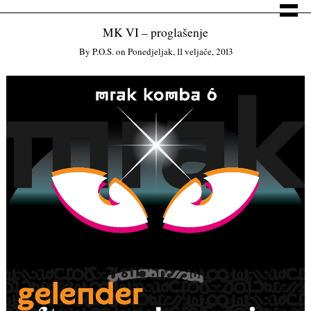
MK VI – proglašenje
By
P.o.s.
on
Ponedjeljak, 11 veljače, 2013