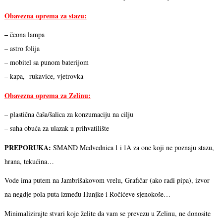
Obavezna oprema za stazu:
–
čeona lampa
– astro folija
– mobitel sa punom baterijom
– kapa, rukavice, vjetrovka
Obavezna oprema za Zelinu:
– plastična čaša/šalica za konzumaciju na cilju
– suha obuća za ulazak u prihvatilište
PREPORUKA:
SMAND Medvednica 1 i 1A za one koji ne poznaju stazu,
hrana, tekućina…
Vode ima putem na Jambrišakovom vrelu, Grafičar (ako radi pipa), izvor
na negdje pola puta između Hunjke i Ročićeve sjenokoše…
Minimalizirajte stvari koje želite da vam se prevezu u Zelinu, ne donosite