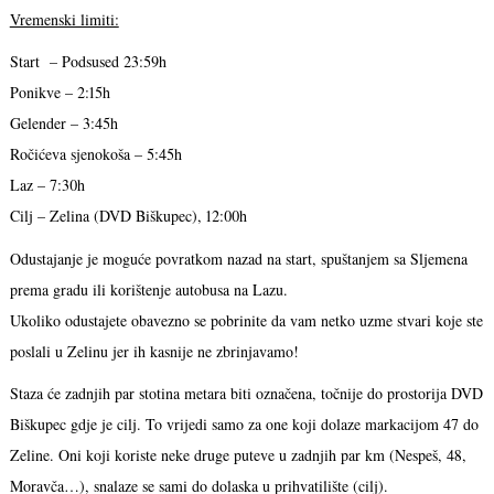
Vremenski limiti:
Start – Podsused 23:59h
Ponikve – 2:15h
Gelender – 3:45h
Ročićeva sjenokoša – 5:45h
Laz – 7:30h
Cilj – Zelina (DVD Biškupec), 12:00h
Odustajanje je moguće povratkom nazad na start, spuštanjem sa Sljemena
prema gradu ili korištenje autobusa na Lazu.
Ukoliko odustajete obavezno se pobrinite da vam netko uzme stvari koje ste
poslali u Zelinu jer ih kasnije ne zbrinjavamo!
Staza će zadnjih par stotina metara biti označena, točnije do prostorija DVD
Biškupec gdje je cilj. To vrijedi samo za one koji dolaze markacijom 47 do
Zeline. Oni koji koriste neke druge puteve u zadnjih par km (Nespeš, 48,
Moravča…), snalaze se sami do dolaska u prihvatilište (cilj).