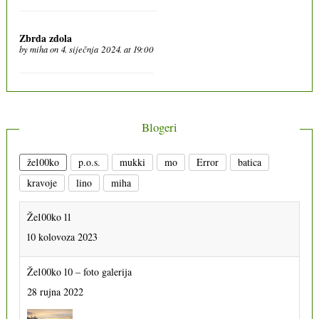
Zbrda zdola
by
miha
on 4. siječnja 2024. at 19:00
Blogeri
že100ko
p.o.s.
mukki
mo
Error
batica
kravoje
lino
miha
Že100ko 11
10 kolovoza 2023
Že100ko 10 – foto galerija
28 rujna 2022