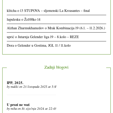
klitcha
o
13 STUPOVA – sljemenski La Kroasantes – final
lupulesku
o
Že100ko 14
Alzhan Zharmukhamedov
o
Mrak Kombinacija 19 (6.1. – 11.2.2026.)
uprić
o
Jutarnja Gelender liga 19 – 8.kolo – REZE
Dora
o
Gelender u Gostima, JGL 11 / 11.kolo
Zadnji blogovi
IPP, 2025.
by
mukki
on 23. listopada 2025. at 5:31
U prozi ne vozi
by
miha
on 10. siječnja 2024. at 22:43