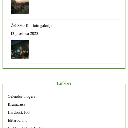
Že100ko 11 – foto galerija
13 prosinca 2023
Linkovi
Gelender blogeri
Kramaruša
Hardrock 100
Iditarod T I