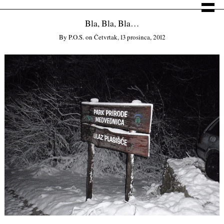
Bla, Bla, Bla…
By
P.o.s.
on
Četvrtak, 13 prosinca, 2012