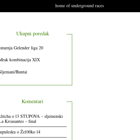
home of underground races
Ukupni poredak
Jutarnja Gelender liga 20
Mrak kombinacija XIX
Sljemani/Buntai
Komentari
klitcha
o
13 STUPOVA – sljemenski
La Kroasantes – final
lupulesku
o
Že100ko 14