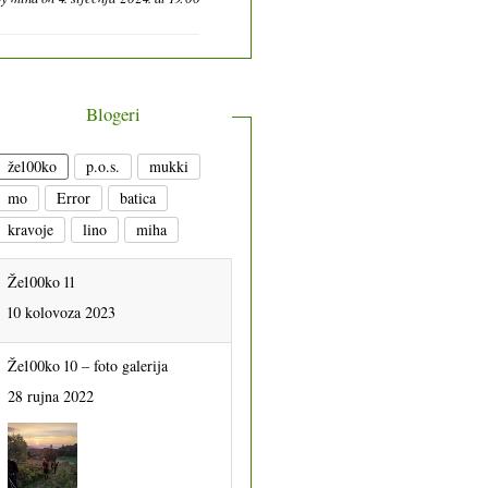
Blogeri
že100ko
p.o.s.
mukki
mo
Error
batica
kravoje
lino
miha
Že100ko 11
10 kolovoza 2023
Že100ko 10 – foto galerija
28 rujna 2022