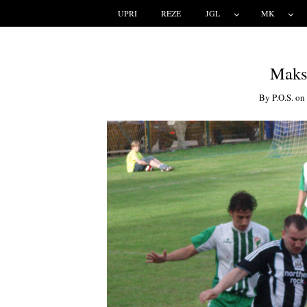
UPRI
REZE
JGL
MK
Maksi
By
P.o.s.
on