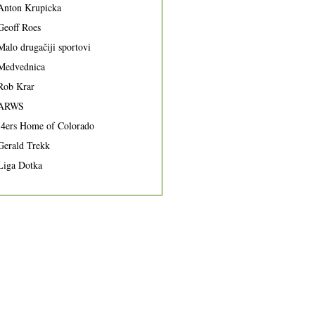
Anton Krupicka
Geoff Roes
Malo drugačiji sportovi
Medvednica
Rob Krar
ARWS
14ers Home of Colorado
Gerald Trekk
Liga Dotka