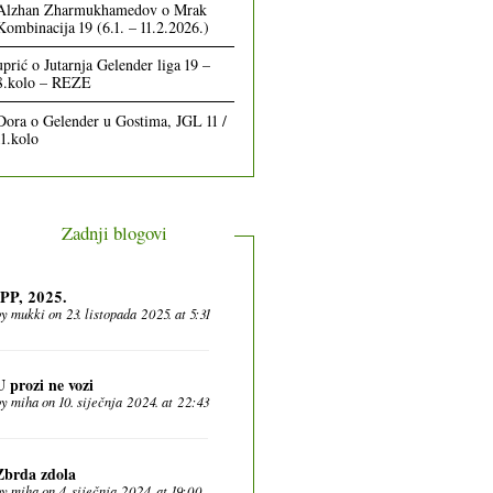
Alzhan Zharmukhamedov
o
Mrak
Kombinacija 19 (6.1. – 11.2.2026.)
uprić
o
Jutarnja Gelender liga 19 –
8.kolo – REZE
Dora
o
Gelender u Gostima, JGL 11 /
11.kolo
Zadnji blogovi
IPP, 2025.
by
mukki
on 23. listopada 2025. at 5:31
U prozi ne vozi
by
miha
on 10. siječnja 2024. at 22:43
Zbrda zdola
by
miha
on 4. siječnja 2024. at 19:00