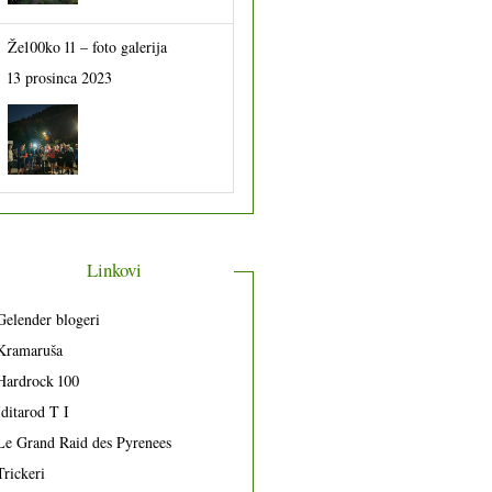
Že100ko 11 – foto galerija
13 prosinca 2023
Linkovi
Gelender blogeri
Kramaruša
Hardrock 100
Iditarod T I
Le Grand Raid des Pyrenees
Trickeri