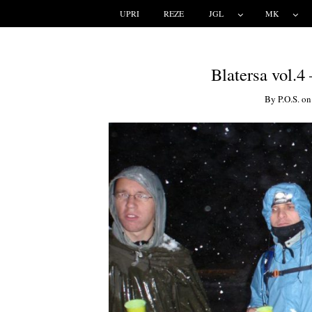
UPRI
REZE
JGL
MK
Blatersa vol.4 
By
P.o.s.
o