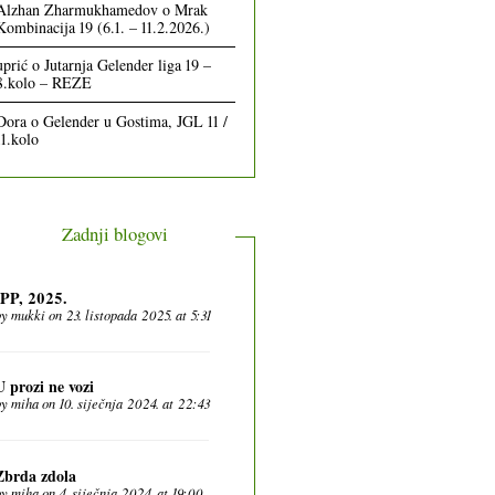
Alzhan Zharmukhamedov
o
Mrak
Kombinacija 19 (6.1. – 11.2.2026.)
uprić
o
Jutarnja Gelender liga 19 –
8.kolo – REZE
Dora
o
Gelender u Gostima, JGL 11 /
11.kolo
Zadnji blogovi
IPP, 2025.
by
mukki
on 23. listopada 2025. at 5:31
U prozi ne vozi
by
miha
on 10. siječnja 2024. at 22:43
Zbrda zdola
by
miha
on 4. siječnja 2024. at 19:00