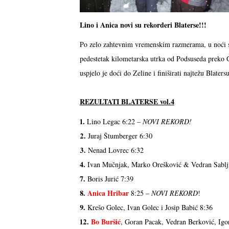
Lino i Anica novi su rekorderi Blaterse!!!
Po zelo zahtevnim vremenskim razmerama, u noći sa 
pedestetak kilometarska utrka od Podsuseda preko G
uspjelo je doći do Zeline i finiširati najtežu Blate
REZULTATI BLATERSE vol.4
1.
Lino Legac 6:22 –
NOVI REKORD!
2.
Juraj Štumberger 6:30
3.
Nenad Lovrec 6:32
4.
Ivan Mučnjak, Marko Orešković & Vedran Sablj
7.
Boris Jurić 7:39
8.
Anica Hribar
8:25 –
NOVI REKORD
!
9.
Krešo Golec, Ivan Golec i Josip Babić 8:36
12.
Bo Buršić
, Goran Pacak, Vedran Berković, Ig