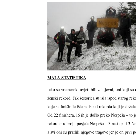
MALA STATISTIKA
Iako su vremenski uvjeti bili zahtjevni, oni koji su 
ženski rekord, čak šestorica su išla ispod starog rek
koje su finiširale išle su ispod rekorda koji je držal
Od 22 finishera, 16 ih je došlo preko Nespeša – to j
rekorder u broju posjeta Nespešu – 3 nastupa i 3 Ne
a svi oni su pratlili njegove tragove jer je on pr