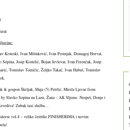
7
urat
ljavine:
lav Krsteski, Ivan Milinković, Ivan Posinjak, Domagoj Horvat,
 Sopina, Josip Kostelić, Bojan Jevševar, Ivan Ferenčak, Josip
arić, Tomislav Tomičić, Željko Takač, Ivan Habuš, Tomislav
rek.
k & gospon Škrljak, Maja (5) Petrlić, Mirela Ljevar from
ar by Slavko Sopina na Lazu, Žana – AK Sljeme. Nespeš, Donje i
eizvediva! Zubak taxi služba…
 Blaterse vol.4 – velike čestitke FINISHERIMA i novim
peša!