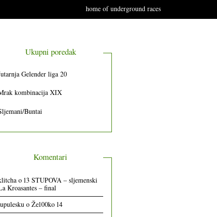
home of underground races
Ukupni poredak
Jutarnja Gelender liga 20
Mrak kombinacija XIX
Sljemani/Buntai
Komentari
klitcha
o
13 STUPOVA – sljemenski
La Kroasantes – final
lupulesku
o
Že100ko 14