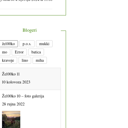
Blogeri
že100ko
p.o.s.
mukki
mo
Error
batica
kravoje
lino
miha
Že100ko 11
10 kolovoza 2023
Že100ko 10 – foto galerija
28 rujna 2022