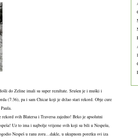
došli do Zeline imali su super rezultate. Srušen je i muški i
orda (7:36), pa i sam Chicar koji je držao stari rekord. Obje cure
a Paula.
e rekord svih Blatersa i Traversa zajedno! Brko je apsolutni
speša! Uz to ima i najbolje vrijeme svih koji su bili u Nespešu,
vi pogodio Nespeš u ranu zoru…dakle, u ukupnom poretku svi iza