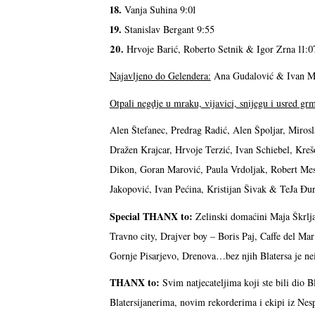
18.
Vanja Suhina 9:01
19.
Stanislav Bergant 9:55
20.
Hrvoje Barić, Roberto Setnik & Igor Zrna 11:0
Najavljeno do Gelendera:
Ana Gudalović & Ivan M
Otpali negdje u mraku, vijavici, snijegu i usred grm
Alen Štefanec, Predrag Radić, Alen Špoljar, Miros
Dražen Krajcar, Hrvoje Terzić, Ivan Schiebel, Krešo
Dikon, Goran Marović, Paula Vrdoljak, Robert Mes
Jakopović, Ivan Pećina, Kristijan Šivak & TeJa Đu
Special THANX to:
Zelinski domaćini Maja Škrlja
Travno city, Drajver boy – Boris Paj, Caffe del M
Gornje Pisarjevo, Drenova…bez njih Blatersa je n
THANX to:
Svim natjecateljima koji ste bili dio
Blatersijanerima, novim rekorderima i ekipi iz Nes