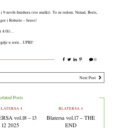
a i 9 novih finishera (sve muški). To su redom: Nenad, Boris,
Igor i Roberto – bravo!
 i 4:01)…
 negdje u zoru…UPRI!
0
Next Post
elated Posts
BLATERSA 4
BLATERSA 4
SA vol.18 – 13
Blatersa vol.17 – THE
12 2025
END