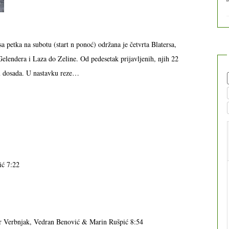
petka na subotu (start n ponoć) održana je četvrta Blatersa,
elendera i Laza do Zeline. Od pedesetak prijavljenih, njih 22
rsu dosada. U nastavku reze…
ić 7:22
or Verbnjak, Vedran Benović & Marin Rušpić 8:54