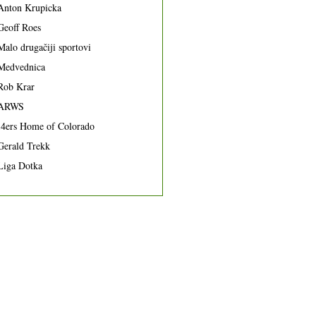
Anton Krupicka
Geoff Roes
Malo drugačiji sportovi
Medvednica
Rob Krar
ARWS
14ers Home of Colorado
Gerald Trekk
Liga Dotka