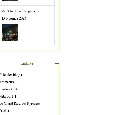
Že100ko 11 – foto galerija
13 prosinca 2023
Linkovi
Gelender blogeri
Kramaruša
Hardrock 100
Iditarod T I
Le Grand Raid des Pyrenees
Trickeri