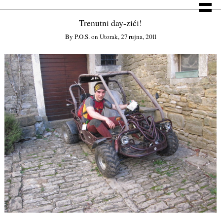
Trenutni day-zići!
By
P.o.s.
on
Utorak, 27 rujna, 2011