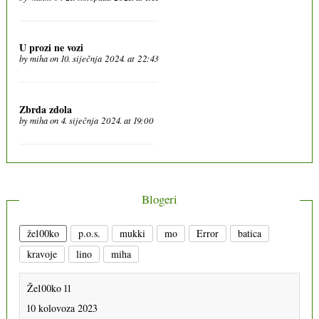
U prozi ne vozi
by
miha
on 10. siječnja 2024. at 22:43
Zbrda zdola
by
miha
on 4. siječnja 2024. at 19:00
Blogeri
že100ko
p.o.s.
mukki
mo
Error
batica
kravoje
lino
miha
Že100ko 11
10 kolovoza 2023