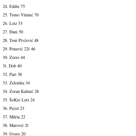
24. Eddie 75
25. Tomo Vlainić 70
26. Letz 53
27. Đani 50
28. Toni Pivčević 48
29. Penavić 221 46
30. Zorro 44
31. Dob 40
32. Pari 38
33. Zelenika 34
34. Zoran Kalinić 28
35. ŠoKre Letz 24
36. Pećot 23
37. Mikša 22
38. Marović 21
39. Gvero 20