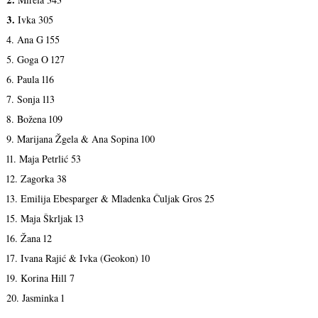
3.
Ivka 305
4. Ana G 155
5. Goga O 127
6. Paula 116
7. Sonja 113
8. Božena 109
9. Marijana Žgela & Ana Sopina 100
11. Maja Petrlić 53
12. Zagorka 38
13. Emilija Ebesparger & Mladenka Čuljak Gros 25
15. Maja Škrljak 13
16. Žana 12
17. Ivana Rajić & Ivka (Geokon) 10
19. Korina Hill 7
20. Jasminka 1