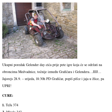
Ukupni poredak Gelender day-zića prije pete igre koja će se održati na
obroncima Medvadnice, točnije između Grafičara i Gelendera…JJJJ…
Jajorejs 28.9. – srijeda, 18:30h PD Grafičar, popiš pifce i jaja u žlice, pa
UPRI!
CURE:
1.
TeJa 374
2.
Mirela 343