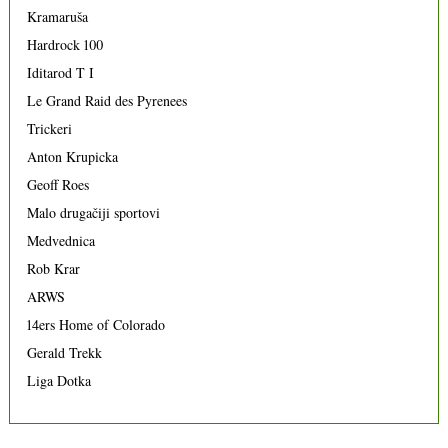
Kramaruša
Hardrock 100
Iditarod T I
Le Grand Raid des Pyrenees
Trickeri
Anton Krupicka
Geoff Roes
Malo drugačiji sportovi
Medvednica
Rob Krar
ARWS
14ers Home of Colorado
Gerald Trekk
Liga Dotka