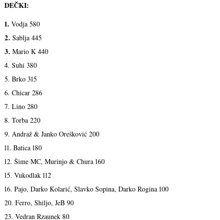
DEČKI:
1.
Vodja 580
2.
Sablja 445
3.
Mario K 440
4. Suhi 380
5. Brko 315
6. Chicar 286
7. Lino 280
8. Torba 220
9. Andraž & Janko Orešković 200
11. Batica 180
12. Šime MC, Murinjo & Chura 160
15. Vukodlak 112
16. Pajo, Darko Kolarić, Slavko Sopina, Darko Rogina 100
20. Ferro, Shiljo, JeB 90
23. Vedran Rzaunek 80