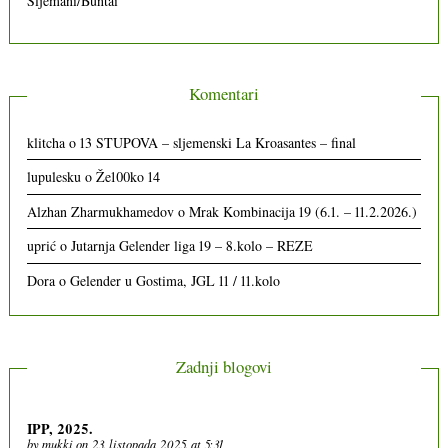
Sljemani/Buntai
Komentari
klitcha
o
13 STUPOVA – sljemenski La Kroasantes – final
lupulesku
o
Že100ko 14
Alzhan Zharmukhamedov
o
Mrak Kombinacija 19 (6.1. – 11.2.2026.)
uprić
o
Jutarnja Gelender liga 19 – 8.kolo – REZE
Dora
o
Gelender u Gostima, JGL 11 / 11.kolo
Zadnji blogovi
IPP, 2025.
by
mukki
on 23. listopada 2025. at 5:31