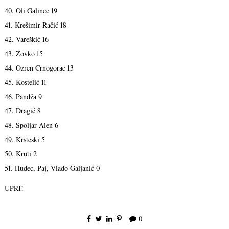
40. Oli Galinec 19
41. Krešimir Račić 18
42. Vareškić 16
43. Zovko 15
44. Ozren Crnogorac 13
45. Kostelić 11
46. Pandža 9
47. Dragić 8
48. Špoljar Alen 6
49. Krsteski 5
50. Kruti 2
51. Hudec, Paj, Vlado Galjanić 0
UPRI!
0