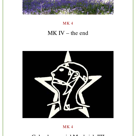
MK 4
MK IV – the end
MK 4