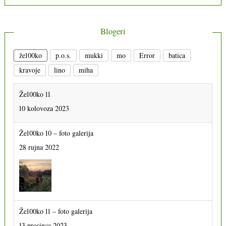
Blogeri
že100ko
p.o.s.
mukki
mo
Error
batica
kravoje
lino
miha
Že100ko 11
10 kolovoza 2023
Že100ko 10 – foto galerija
28 rujna 2022
Že100ko 11 – foto galerija
13 prosinca 2023