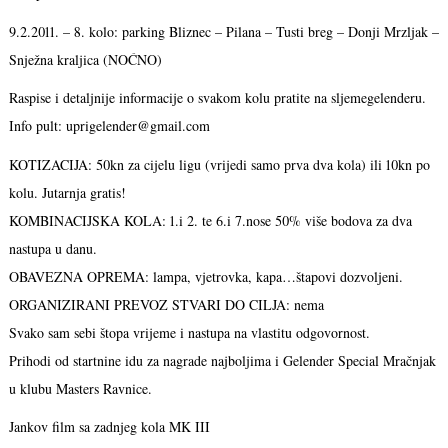
9.2.2011. – 8. kolo: parking Bliznec – Pilana – Tusti breg – Donji Mrzljak –
Snježna kraljica (NOĆNO)
Raspise i detaljnije informacije o svakom kolu pratite na sljemegelenderu.
Info pult: uprigelender@gmail.com
KOTIZACIJA: 50kn za cijelu ligu (vrijedi samo prva dva kola) ili 10kn po
kolu. Jutarnja gratis!
KOMBINACIJSKA KOLA: 1.i 2. te 6.i 7.nose 50% više bodova za dva
nastupa u danu.
OBAVEZNA OPREMA: lampa, vjetrovka, kapa…štapovi dozvoljeni.
ORGANIZIRANI PREVOZ STVARI DO CILJA: nema
Svako sam sebi štopa vrijeme i nastupa na vlastitu odgovornost.
Prihodi od startnine idu za nagrade najboljima i Gelender Special Mračnjak
u klubu Masters Ravnice.
Jankov film sa zadnjeg kola MK III