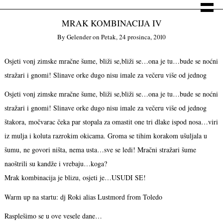
MRAK KOMBINACIJA IV
By
Gelender
on
Petak, 24 prosinca, 2010
Osjeti vonj zimske mračne šume, bliži se,bliži se…ona je tu…bude se noćni
stražari i gnomi! Slinave orke dugo nisu imale za večeru više od jednog
Osjeti vonj zimske mračne šume, bliži se,bliži se…ona je tu…bude se noćni
stražari i gnomi! Slinave orke dugo nisu imale za večeru više od jednog
štakora, močvarac čeka par stopala za omastit one tri dlake ispod nosa…viri
iz mulja i koluta razrokim okicama. Groma se tihim korakom ušuljala u
šumu, ne govori ništa, nema usta…sve se ledi! Mračni stražari šume
naoštrili su kandže i vrebaju…koga?
Mrak kombinacija je blizu, osjeti je…USUDI SE!
Warm up na startu: dj Roki alias Lustmord from Toledo
Rasplešimo se u ove vesele dane…