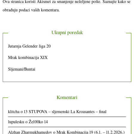
Ova stranica koristi Akismet za smanjenje neželjene pošte.
Saznajte kako se
obrađuju podaci vaših komentara.
Ukupni poredak
Jutarnja Gelender liga 20
Mrak kombinacija XIX
Sljemani/Buntai
Komentari
klitcha
o
13 STUPOVA – sljemenski La Kroasantes – final
lupulesku
o
Že100ko 14
Alzhan Zharmukhamedov
o
Mrak Kombinacija 19 (6.1. – 11.2.2026.)