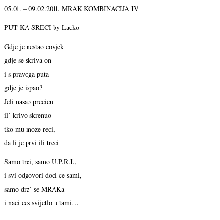
05.01. – 09.02.2011. MRAK KOMBINACIJA IV
PUT KA SRECI by Lacko
Gdje je nestao covjek
gdje se skriva on
i s pravoga puta
gdje je ispao?
Jeli nasao precicu
il’ krivo skrenuo
tko mu moze reci,
da li je prvi ili treci
Samo trci, samo U.P.R.I.,
i svi odgovori doci ce sami,
samo drz’ se MRAKa
i naci ces svijetlo u tami…