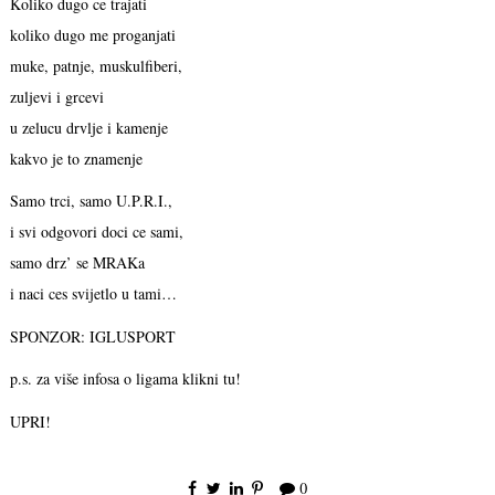
Koliko dugo ce trajati
koliko dugo me proganjati
muke, patnje, muskulfiberi,
zuljevi i grcevi
u zelucu drvlje i kamenje
kakvo je to znamenje
Samo trci, samo U.P.R.I.,
i svi odgovori doci ce sami,
samo drz’ se MRAKa
i naci ces svijetlo u tami…
SPONZOR: IGLUSPORT
p.s. za više infosa o ligama klikni tu!
UPRI!
0