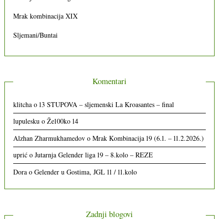
Mrak kombinacija XIX
Sljemani/Buntai
Komentari
klitcha
o
13 STUPOVA – sljemenski La Kroasantes – final
lupulesku
o
Že100ko 14
Alzhan Zharmukhamedov
o
Mrak Kombinacija 19 (6.1. – 11.2.2026.)
uprić
o
Jutarnja Gelender liga 19 – 8.kolo – REZE
Dora
o
Gelender u Gostima, JGL 11 / 11.kolo
Zadnji blogovi