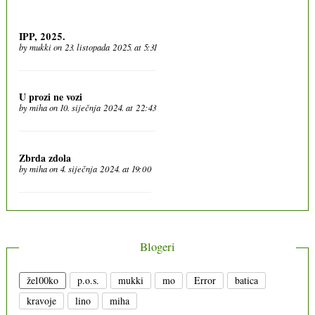
IPP, 2025.
by
mukki
on 23. listopada 2025. at 5:31
U prozi ne vozi
by
miha
on 10. siječnja 2024. at 22:43
Zbrda zdola
by
miha
on 4. siječnja 2024. at 19:00
Blogeri
že100ko
p.o.s.
mukki
mo
Error
batica
kravoje
lino
miha