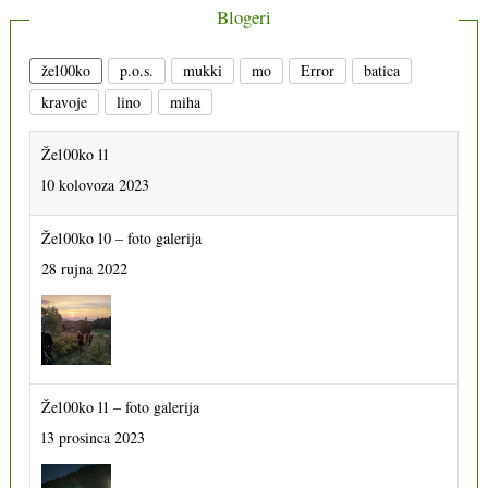
Blogeri
že100ko
p.o.s.
mukki
mo
Error
batica
kravoje
lino
miha
Že100ko 11
10 kolovoza 2023
Že100ko 10 – foto galerija
28 rujna 2022
Že100ko 11 – foto galerija
13 prosinca 2023