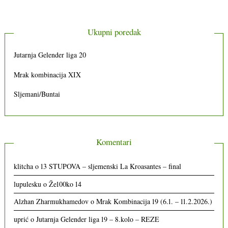
Ukupni poredak
Jutarnja Gelender liga 20
Mrak kombinacija XIX
Sljemani/Buntai
Komentari
klitcha
o
13 STUPOVA – sljemenski La Kroasantes – final
lupulesku
o
Že100ko 14
Alzhan Zharmukhamedov
o
Mrak Kombinacija 19 (6.1. – 11.2.2026.)
uprić
o
Jutarnja Gelender liga 19 – 8.kolo – REZE