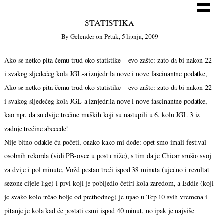
STATISTIKA
By
Gelender
on
Petak, 5 lipnja, 2009
Ako se netko pita čemu trud oko statistike – evo zašto: zato da bi nakon 22
i svakog sljedećeg kola JGL-a iznjedrila nove i nove fascinantne podatke,
Ako se netko pita čemu trud oko statistike – evo zašto: zato da bi nakon 22
i svakog sljedećeg kola JGL-a iznjedrila nove i nove fascinantne podatke,
kao npr. da su dvije trećine muških koji su nastupili u 6. kolu JGL 3 iz
zadnje trećine abecede!
Nije bitno odakle ću početi, onako kako mi dođe: opet smo imali festival
osobnih rekorda (vidi PB-ovce u postu niže), s tim da je Chicar srušio svoj
za dvije i pol minute, Vožd postao treći ispod 38 minuta (ujedno i rezultat
sezone cijele lige) i prvi koji je pobijedio četiri kola zaredom, a Eddie (koji
je svako kolo trčao bolje od prethodnog) je upao u Top 10 svih vremena i
pitanje je kola kad će postati osmi ispod 40 minut, no ipak je najviše