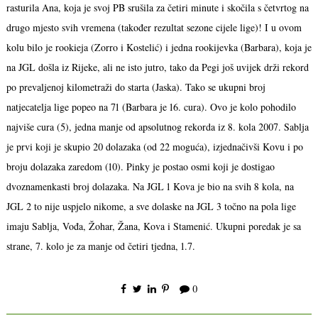
rasturila Ana, koja je svoj PB srušila za četiri minute i skočila s četvrtog na
drugo mjesto svih vremena (također rezultat sezone cijele lige)! I u ovom
kolu bilo je rookieja (Zorro i Kostelić) i jedna rookijevka (Barbara), koja je
na JGL došla iz Rijeke, ali ne isto jutro, tako da Pegi još uvijek drži rekord
po prevaljenoj kilometraži do starta (Jaska). Tako se ukupni broj
natjecatelja lige popeo na 71 (Barbara je 16. cura). Ovo je kolo pohodilo
najviše cura (5), jedna manje od apsolutnog rekorda iz 8. kola 2007. Sablja
je prvi koji je skupio 20 dolazaka (od 22 moguća), izjednačivši Kovu i po
broju dolazaka zaredom (10). Pinky je postao osmi koji je dostigao
dvoznamenkasti broj dolazaka. Na JGL 1 Kova je bio na svih 8 kola, na
JGL 2 to nije uspjelo nikome, a sve dolaske na JGL 3 točno na pola lige
imaju Sablja, Vođa, Žohar, Žana, Kova i Stamenić. Ukupni poredak je sa
strane, 7. kolo je za manje od četiri tjedna, 1.7.
0