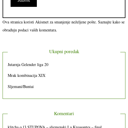
Ova stranica koristi Akismet za smanjenje neželjene pošte.
Saznajte kako se
obrađuju podaci vaših komentara.
Ukupni poredak
Jutarnja Gelender liga 20
Mrak kombinacija XIX
Sljemani/Buntai
Komentari
klitcha
o
13 STUPOVA – sljemenski La Kroasantes – final