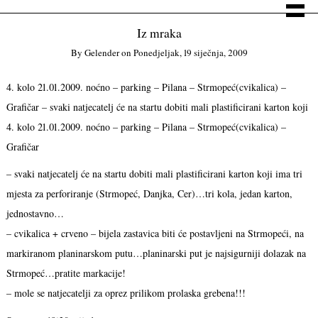
Iz mraka
By
Gelender
on
Ponedjeljak, 19 siječnja, 2009
4. kolo 21.01.2009. noćno – parking – Pilana – Strmopeć(cvikalica) –
Grafičar – svaki natjecatelj će na startu dobiti mali plastificirani karton koji
4. kolo 21.01.2009. noćno – parking – Pilana – Strmopeć(cvikalica) –
Grafičar
– svaki natjecatelj će na startu dobiti mali plastificirani karton koji ima tri
mjesta za perforiranje (Strmopeć, Danjka, Cer)…tri kola, jedan karton,
jednostavno…
– cvikalica + crveno – bijela zastavica biti će postavljeni na Strmopeći, na
markiranom planinarskom putu…planinarski put je najsigurniji dolazak na
Strmopeć…pratite markacije!
– mole se natjecatelji za oprez prilikom prolaska grebena!!!