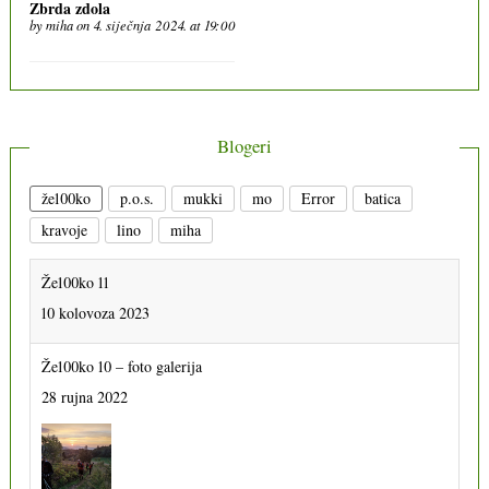
Zbrda zdola
by
miha
on 4. siječnja 2024. at 19:00
Blogeri
že100ko
p.o.s.
mukki
mo
Error
batica
kravoje
lino
miha
Že100ko 11
10 kolovoza 2023
Že100ko 10 – foto galerija
28 rujna 2022