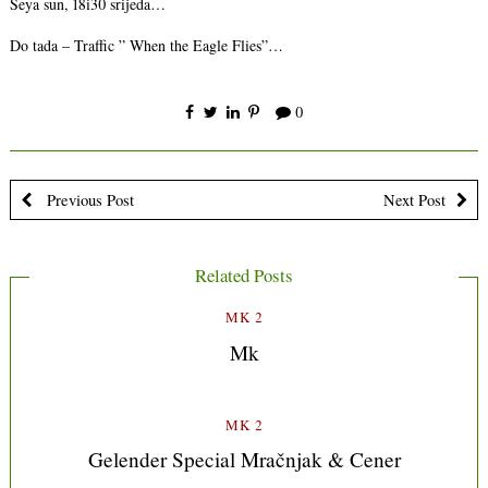
Seya sun, 18i30 srijeda…
Do tada – Traffic ” When the Eagle Flies”…
0
Previous Post
Next Post
Related Posts
MK 2
Mk
MK 2
Gelender Special Mračnjak & Cener