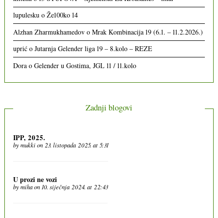
lupulesku
o
Že100ko 14
Alzhan Zharmukhamedov
o
Mrak Kombinacija 19 (6.1. – 11.2.2026.)
uprić
o
Jutarnja Gelender liga 19 – 8.kolo – REZE
Dora
o
Gelender u Gostima, JGL 11 / 11.kolo
Zadnji blogovi
IPP, 2025.
by
mukki
on 23. listopada 2025. at 5:31
U prozi ne vozi
by
miha
on 10. siječnja 2024. at 22:43