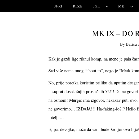
UPRI
REZE
JGL
MK
MK IX – DO
By
Batica
Kak je gazdi lige riknul komp, na mene je pala ča
Sad više nema onog “about to”, nego je “Mrak kom
No, prije poretka koristim priliku da uputim drugars
nasuprot dosadašnjih prosječnih 72!!! Da ne govorim
na osmom! Murgić ima izgovor, nekakav put, ovo, o
ne govorimo… IZDAJA!!! Ha-faking-lo?!? Hello from 
fotelju…
E, pa, devojke, može da vam bude žao jer ovo bijaš