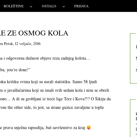
BOLEŠTINE
OSTALO
PRIJAVA
 RE ZE OSMOG KOLA
on
Petak, 12 veljače, 2016
sna i odgovorna dužnost objave reza zadnjeg kolota…
ba, you’re done!”
ku kritiku svima koji su usrali statistiku. Samo 58 ljudi
 o javašlučarima koji su imali svih sedam kola i nisu se obreli
no… A di su grobljani iz treće lige Terz i Kova?!? O Šikiju da
the other side, to jest, sa strane guzice zavaljene u toplu
e prava snježna rapsodija, baš savršenstvo za kraj