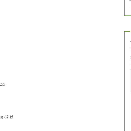
4:55
s) 67:15