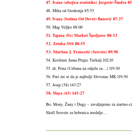
47. Ivana (ubojica sratistike) Jergović-Šindra 8
48. Miha od Geokonja 85:53
49. Ivana (Sedma Od Devet) Banović 87:37
50. Mag Veljko 88:00
51. Tajana (Fe) Markuš Špoljarec 88:33
52. Zrinka SSS 88:55
53. Martina J. Francetić (Sesvete) 89:90
54. Krešimir Jasna Ptujec Turkalj 102:10
55. dr. Pena (Uzbuna na odjelu za…) 119:30
56. Pari mi se da je najbolji Slovenac MK 119:30
57. Josip (54) 143:27
58. Maya (63) 143:27
Bo, Mony, Žany i Dugy – zavaljujemo za startno-ci
Skull Sesvete za hebenica medalje…