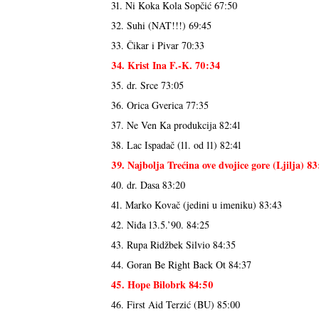
31. Ni Koka Kola Sopčić 67:50
32. Suhi (NAT!!!) 69:45
33. Čikar i Pivar 70:33
34. Krist Ina F.-K. 70:34
35. dr. Srce 73:05
36. Orica Gverica 77:35
37. Ne Ven Ka produkcija 82:41
38. Lac Ispadač (11. od 11) 82:41
39. Najbolja Trećina ove dvojice gore (Ljilja) 83
40. dr. Dasa 83:20
41. Marko Kovač (jedini u imeniku) 83:43
42. Niđa 13.5.’90. 84:25
43. Rupa Ridžbek Silvio 84:35
44. Goran Be Right Back Ot 84:37
45. Hope Bilobrk 84:50
46. First Aid Terzić (BU) 85:00