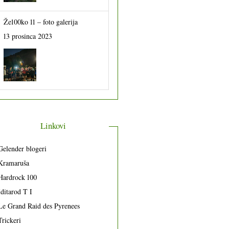
Že100ko 11 – foto galerija
13 prosinca 2023
Linkovi
Gelender blogeri
Kramaruša
Hardrock 100
Iditarod T I
Le Grand Raid des Pyrenees
Trickeri