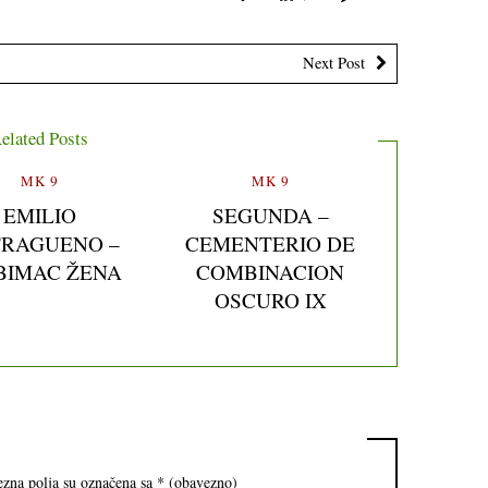
Next Post
elated Posts
MK 9
MK 9
EMILIO
SEGUNDA –
RAGUENO –
CEMENTERIO DE
BIMAC ŽENA
COMBINACION
OSCURO IX
zna polja su označena sa
* (obavezno)