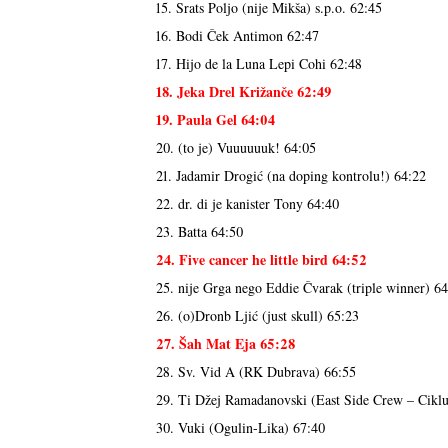
15. Srats Poljo (nije Mikša) s.p.o. 62:45
16. Bodi Ček Antimon 62:47
17. Hijo de la Luna Lepi Cohi 62:48
18. Jeka Drel Križanče 62:49
19. Paula Gel 64:04
20. (to je) Vuuuuuuk! 64:05
21. Jadamir Drogić (na doping kontrolu!) 64:22
22. dr. di je kanister Tony 64:40
23. Batta 64:50
24. Five cancer he little bird 64:52
25. nije Grga nego Eddie Čvarak (triple winner) 6
26. (o)Dronb Ljić (just skull) 65:23
27. Šah Mat Eja 65:28
28. Sv. Vid A (RK Dubrava) 66:55
29. Ti Džej Ramadanovski (East Side Crew – Ciklu
30. Vuki (Ogulin-Lika) 67:40