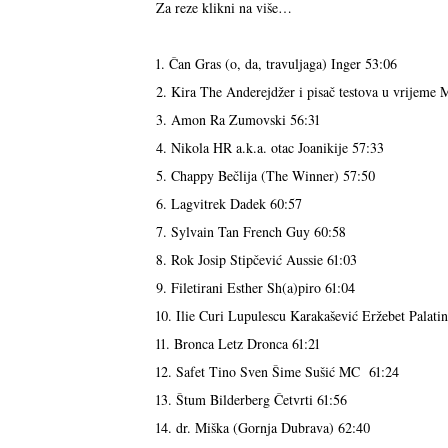
Za reze klikni na više…
1. Čan Gras (o, da, travuljaga) Inger 53:06
2. Kira The Anderejdžer i pisač testova u vrijeme
3. Amon Ra Zumovski 56:31
4. Nikola HR a.k.a. otac Joanikije 57:33
5. Chappy Bečlija (The Winner) 57:50
6. Lagvitrek Dadek 60:57
7. Sylvain Tan French Guy 60:58
8. Rok Josip Stipčević Aussie 61:03
9. Filetirani Esther Sh(a)piro 61:04
10. Ilie Curi Lupulescu Karakašević Eržebet Palatin
11. Bronca Letz Dronca 61:21
12. Safet Tino Sven Šime Sušić MC 61:24
13. Štum Bilderberg Četvrti 61:56
14. dr. Miška (Gornja Dubrava) 62:40