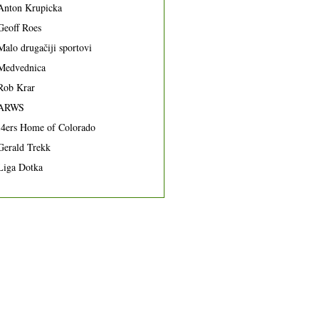
Anton Krupicka
Geoff Roes
Malo drugačiji sportovi
Medvednica
Rob Krar
ARWS
14ers Home of Colorado
Gerald Trekk
Liga Dotka