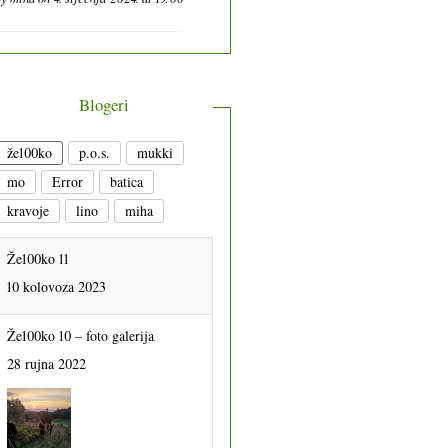
Blogeri
že100ko
p.o.s.
mukki
mo
Error
batica
kravoje
lino
miha
Že100ko 11
10 kolovoza 2023
Že100ko 10 – foto galerija
28 rujna 2022