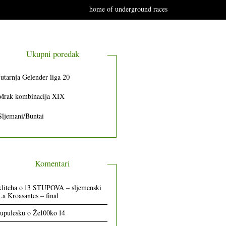
home of underground races
Ukupni poredak
Jutarnja Gelender liga 20
Mrak kombinacija XIX
Sljemani/Buntai
Komentari
klitcha
o
13 STUPOVA – sljemenski
La Kroasantes – final
lupulesku
o
Že100ko 14