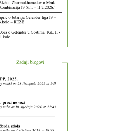
Alzhan Zharmukhamedov
o
Mrak
Kombinacija 19 (6.1. – 11.2.2026.)
uprić
o
Jutarnja Gelender liga 19 –
8.kolo – REZE
Dora
o
Gelender u Gostima, JGL 11 /
11.kolo
Zadnji blogovi
IPP, 2025.
by
mukki
on 23. listopada 2025. at 5:31
U prozi ne vozi
by
miha
on 10. siječnja 2024. at 22:43
Zbrda zdola
by
miha
on 4. siječnja 2024. at 19:00