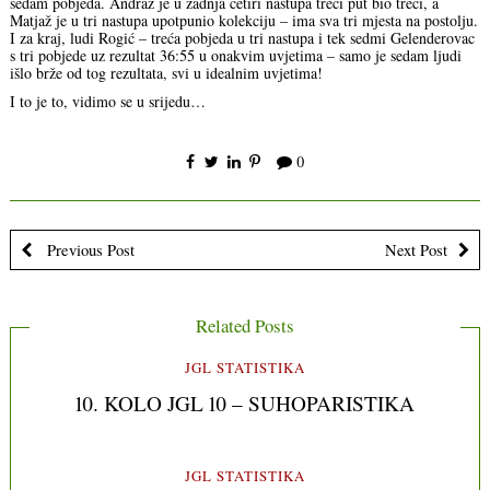
sedam pobjeda. Andraž je u zadnja četiri nastupa treći put bio treći, a
Matjaž je u tri nastupa upotpunio kolekciju – ima sva tri mjesta na postolju.
I za kraj, ludi Rogić – treća pobjeda u tri nastupa i tek sedmi Gelenderovac
s tri pobjede uz rezultat 36:55 u onakvim uvjetima – samo je sedam ljudi
išlo brže od tog rezultata, svi u idealnim uvjetima!
I to je to, vidimo se u srijedu…
0
Previous Post
Next Post
Related Posts
JGL STATISTIKA
10. KOLO JGL 10 – SUHOPARISTIKA
JGL STATISTIKA