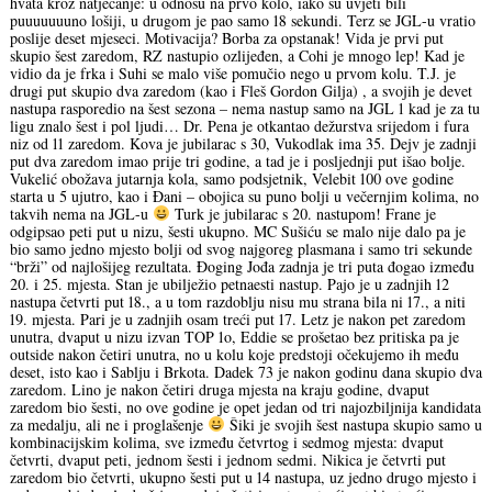
hvata kroz natjecanje: u odnosu na prvo kolo, iako su uvjeti bili
puuuuuuuno lošiji, u drugom je pao samo 18 sekundi. Terz se JGL-u vratio
poslije deset mjeseci. Motivacija? Borba za opstanak! Vida je prvi put
skupio šest zaredom, RZ nastupio ozlijeđen, a Cohi je mnogo lep! Kad je
vidio da je frka i Suhi se malo više pomučio nego u prvom kolu. T.J. je
drugi put skupio dva zaredom (kao i Fleš Gordon Gilja) , a svojih je devet
nastupa rasporedio na šest sezona – nema nastup samo na JGL 1 kad je za tu
ligu znalo šest i pol ljudi… Dr. Pena je otkantao dežurstva srijedom i fura
niz od 11 zaredom. Kova je jubilarac s 30, Vukodlak ima 35. Dejv je zadnji
put dva zaredom imao prije tri godine, a tad je i posljednji put išao bolje.
Vukelić obožava jutarnja kola, samo podsjetnik, Velebit 100 ove godine
starta u 5 ujutro, kao i Đani – obojica su puno bolji u večernjim kolima, no
takvih nema na JGL-u
Turk je jubilarac s 20. nastupom! Frane je
odgipsao peti put u nizu, šesti ukupno. MC Sušiću se malo nije dalo pa je
bio samo jedno mjesto bolji od svog najgoreg plasmana i samo tri sekunde
“brži” od najlošijeg rezultata. Đoging Jođa zadnja je tri puta đogao između
20. i 25. mjesta. Stan je ubilježio petnaesti nastup. Pajo je u zadnjih 12
nastupa četvrti put 18., a u tom razdoblju nisu mu strana bila ni 17., a niti
19. mjesta. Pari je u zadnjih osam treći put 17. Letz je nakon pet zaredom
unutra, dvaput u nizu izvan TOP 1o, Eddie se prošetao bez pritiska pa je
outside nakon četiri unutra, no u kolu koje predstoji očekujemo ih među
deset, isto kao i Sablju i Brkota. Dadek 73 je nakon godinu dana skupio dva
zaredom. Lino je nakon četiri druga mjesta na kraju godine, dvaput
zaredom bio šesti, no ove godine je opet jedan od tri najozbiljnija kandidata
za medalju, ali ne i proglašenje
Šiki je svojih šest nastupa skupio samo u
kombinacijskim kolima, sve između četvrtog i sedmog mjesta: dvaput
četvrti, dvaput peti, jednom šesti i jednom sedmi. Nikica je četvrti put
zaredom bio četvrti, ukupno šesti put u 14 nastupa, uz jedno drugo mjesto i