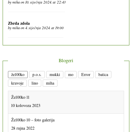
by
miha
on 10. siječnja 2024. at 22:43
Zbrda zdola
by
miha
on 4. siječnja 2024. at 19:00
Blogeri
že100ko
p.o.s.
mukki
mo
Error
batica
kravoje
lino
miha
Že100ko 11
10 kolovoza 2023
Že100ko 10 – foto galerija
28 rujna 2022