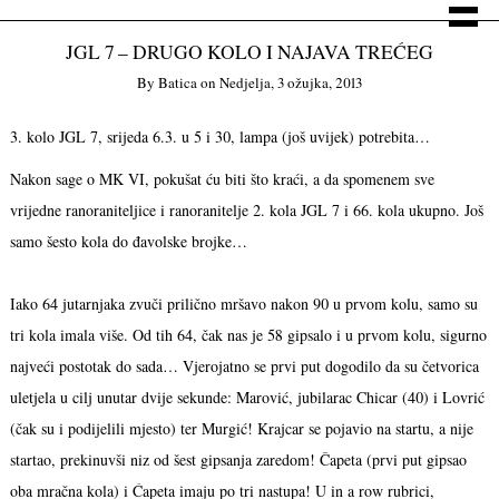
JGL 7 – DRUGO KOLO I NAJAVA TREĆEG
By
Batica
on
Nedjelja, 3 ožujka, 2013
3. kolo JGL 7, srijeda 6.3. u 5 i 30, lampa (još uvijek) potrebita…
Nakon sage o MK VI, pokušat ću biti što kraći, a da spomenem sve
vrijedne ranoraniteljice i ranoranitelje 2. kola JGL 7 i 66. kola ukupno. Još
samo šesto kola do đavolske brojke…
Iako 64 jutarnjaka zvuči prilično mršavo nakon 90 u prvom kolu, samo su
tri kola imala više. Od tih 64, čak nas je 58 gipsalo i u prvom kolu, sigurno
najveći postotak do sada… Vjerojatno se prvi put dogodilo da su četvorica
uletjela u cilj unutar dvije sekunde: Marović, jubilarac Chicar (40) i Lovrić
(čak su i podijelili mjesto) ter Murgić! Krajcar se pojavio na startu, a nije
startao, prekinuvši niz od šest gipsanja zaredom! Čapeta (prvi put gipsao
oba mračna kola) i Ćapeta imaju po tri nastupa! U in a row rubrici,