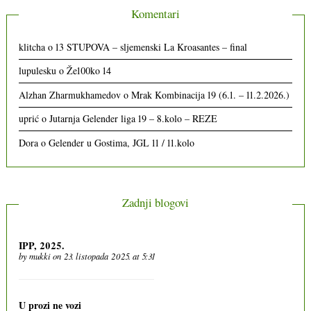
Komentari
klitcha
o
13 STUPOVA – sljemenski La Kroasantes – final
lupulesku
o
Že100ko 14
Alzhan Zharmukhamedov
o
Mrak Kombinacija 19 (6.1. – 11.2.2026.)
uprić
o
Jutarnja Gelender liga 19 – 8.kolo – REZE
Dora
o
Gelender u Gostima, JGL 11 / 11.kolo
Zadnji blogovi
IPP, 2025.
by
mukki
on 23. listopada 2025. at 5:31
U prozi ne vozi