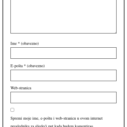
Ime
* (obavezno)
E-pošta
* (obavezno)
Web-stranica
Spremi moje ime, e-poštu i web-stranicu u ovom internet
pregledniku za sljedeći put kada budem komentirao.