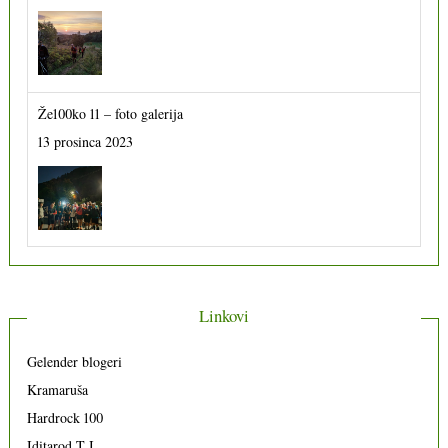
Že100ko 11 – foto galerija
13 prosinca 2023
Linkovi
Gelender blogeri
Kramaruša
Hardrock 100
Iditarod T I