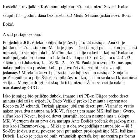
Kostelić u revijalki s Koštanom odgipsao 35. put u nizu! Sever i Kolac
skupili 13 – godinu dana bez izostanka! Među 64 samo jedan novi: Boris
Božić.
A sad postaje osobno:
Pobjednica JGL 6 Jeka pobijedila je šesti put u 24 nastupa. Ana G. je
jubilarka s 25. nastupom. Majda je gipsala (tek) drugi put – nakon jedanaest
mjeseci, no vjerujem da bu Međimurka nadalje redovita, kaj ne? Kolac se
malo poigrala brojkama – u 1. kolu 41. ukupno i 3. od žena, a u 2. 42./3.,
slično kao i Juhazica, 1. – 59./8., 2. – 57./8. Paula je u svom 35. nastupu,
nakon pobjede u prošlom kolu, ponovo četvrta, sedmi put u zadnjih
jedanaest! Mirela je četvrti put šesta u zadnjih sedam nastupa! Sonja je
prošle godine, a prije Švice, skupila šest u nizu, nadam se da sad kreće nova
serija… Mony je drugi put skupila tri u nizu, a Žana se vratila nakon
marokanskog GUG-a.
Iako je snijeg bio prilično dubok, imamo i tri PB-a: Gligor preko deset
minuta (dolaziš u srijedu?), Dado Velikić preko 12 minuta i opremator
Rocco za 35 sekundi. Turkalj gipsaše jubilarni deseti put, Vlainić se vratio
nakon prva dva nastupa na MK VI, frajer tjera samo MK, baš kao i Gvero,
slično kao i Neven, koji od devet jutarnjih, sedam nastupa ima u sklopu
MK. Vjerujem da su prva dva nastupa Ante Bodića početak dugačkog niza,
isto kao i Razumovskog… Mikša je u oba ovogodišnja nastupa bio – 48.!
Šo-Kre je dva u nizu povezao prvi put nakon prošlogodišnje MK, baš kao i
Debeli. Lacko je jedan od onih vrhunskih sportaša koji ne trenira pa formu