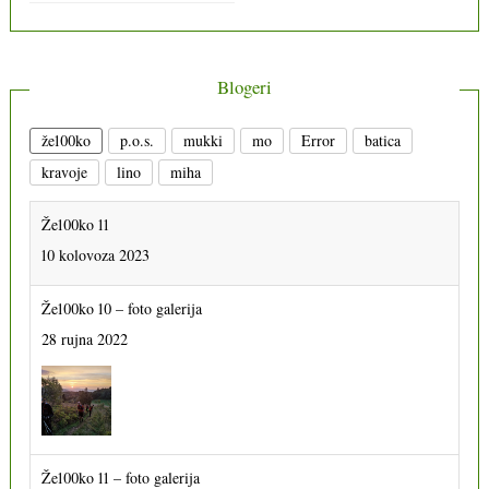
Blogeri
že100ko
p.o.s.
mukki
mo
Error
batica
kravoje
lino
miha
Že100ko 10 – foto galerija
28 rujna 2022
Že100ko 11 – foto galerija
13 prosinca 2023