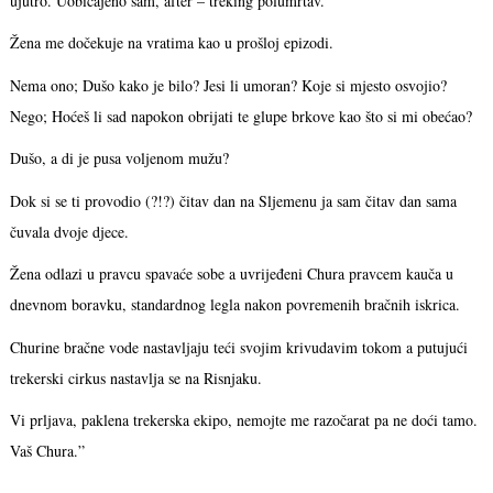
ujutro. Uobičajeno sam, after – treking polumrtav.
Žena me dočekuje na vratima kao u prošloj epizodi.
Nema ono; Dušo kako je bilo? Jesi li umoran? Koje si mjesto osvojio?
Nego; Hoćeš li sad napokon obrijati te glupe brkove kao što si mi obećao?
Dušo, a di je pusa voljenom mužu?
Dok si se ti provodio (?!?) čitav dan na Sljemenu ja sam čitav dan sama
čuvala dvoje djece.
Žena odlazi u pravcu spavaće sobe a uvrijeđeni Chura pravcem kauča u
dnevnom boravku, standardnog legla nakon povremenih bračnih iskrica.
Churine bračne vode nastavljaju teći svojim krivudavim tokom a putujući
trekerski cirkus nastavlja se na Risnjaku.
Vi prljava, paklena trekerska ekipo, nemojte me razočarat pa ne doći tamo.
Vaš Chura.”