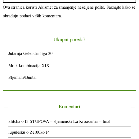
Ova stranica koristi Akismet za smanjenje neželjene pošte.
Saznajte kako se
obrađuju podaci vaših komentara.
Ukupni poredak
Jutarnja Gelender liga 20
Mrak kombinacija XIX
Sljemani/Buntai
Komentari
klitcha
o
13 STUPOVA – sljemenski La Kroasantes – final
lupulesku
o
Že100ko 14