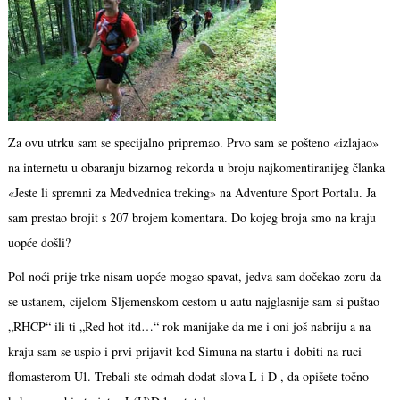
Za ovu utrku sam se specijalno pripremao. Prvo sam se pošteno «izlajao»
na internetu u obaranju bizarnog rekorda u broju najkomentiranijeg članka
«Jeste li spremni za Medvednica treking» na Adventure Sport Portalu. Ja
sam prestao brojit s 207 brojem komentara. Do kojeg broja smo na kraju
uopće došli?
Pol noći prije trke nisam uopće mogao spavat, jedva sam dočekao zoru da
se ustanem, cijelom Sljemenskom cestom u autu najglasnije sam si puštao
„RHCP“ ili ti „Red hot itd…“ rok manijake da me i oni još nabriju a na
kraju sam se uspio i prvi prijavit kod Šimuna na startu i dobiti na ruci
flomasterom U1. Trebali ste odmah dodat slova L i D , da opišete točno