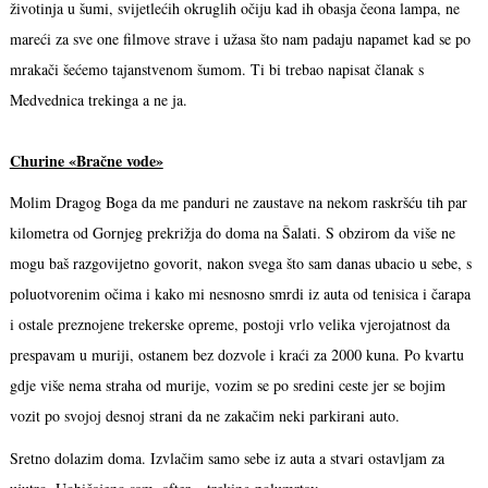
životinja u šumi, svijetlećih okruglih očiju kad ih obasja čeona lampa, ne
mareći za sve one filmove strave i užasa što nam padaju napamet kad se po
mrakači šećemo tajanstvenom šumom. Ti bi trebao napisat članak s
Medvednica trekinga a ne ja.
Churine «Bračne vode»
Molim Dragog Boga da me panduri ne zaustave na nekom raskršću tih par
kilometra od Gornjeg prekrižja do doma na Šalati. S obzirom da više ne
mogu baš razgovijetno govorit, nakon svega što sam danas ubacio u sebe, s
poluotvorenim očima i kako mi nesnosno smrdi iz auta od tenisica i čarapa
i ostale preznojene trekerske opreme, postoji vrlo velika vjerojatnost da
prespavam u muriji, ostanem bez dozvole i kraći za 2000 kuna. Po kvartu
gdje više nema straha od murije, vozim se po sredini ceste jer se bojim
vozit po svojoj desnoj strani da ne zakačim neki parkirani auto.
Sretno dolazim doma. Izvlačim samo sebe iz auta a stvari ostavljam za