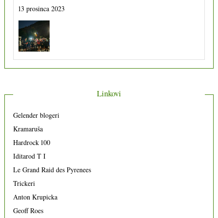
Že100ko 11
10 kolovoza 2023
Linkovi
Gelender blogeri
Kramaruša
Hardrock 100
Iditarod T I
Le Grand Raid des Pyrenees
Trickeri
Anton Krupicka
Geoff Roes