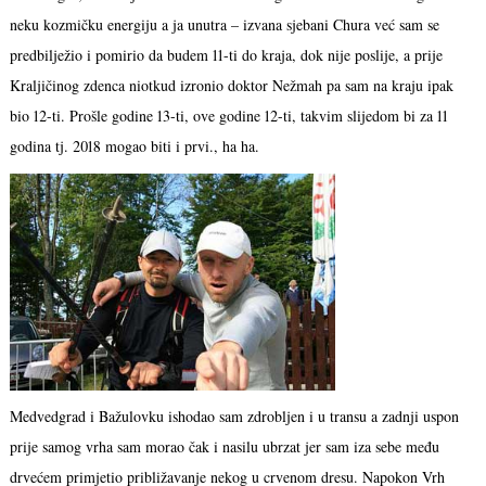
neku kozmičku energiju a ja unutra – izvana sjebani Chura već sam se
predbilježio i pomirio da budem 11-ti do kraja, dok nije poslije, a prije
Kraljičinog zdenca niotkud izronio doktor Nežmah pa sam na kraju ipak
bio 12-ti. Prošle godine 13-ti, ove godine 12-ti, takvim slijedom bi za 11
godina tj. 2018 mogao biti i prvi., ha ha.
Medvedgrad i Bažulovku ishodao sam zdrobljen i u transu a zadnji uspon
prije samog vrha sam morao čak i nasilu ubrzat jer sam iza sebe među
drvećem primjetio približavanje nekog u crvenom dresu. Napokon Vrh