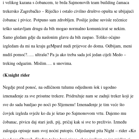
i velikog kazana s čobancem, te brda Sajmonovih team building čamaca
trekersko Zagrebačko – Riječko i ostalo civilno društvo opušta se ubijajući
čobanac i pivice. Potpuno sam zdrobljen. Poslije jedne suvisle rečenice
teško sastavljam drugu da bih mogao normalno komunicirat se nekim.
Samo gledam gdje da naslonim glavu da bih zaspao. Toliko očajno
izgledam da mi na kraju geMpard nudi prijevoz do doma. Odbijam, meni
nudiš pomoć?….. ultrašu? Pa ja ako treba sada još jedan cijeli Medo –
treking odgazim. Mislim…. u snovima.
(K)night rider
Negdje pred ponoć, na odličnom tulumu odjednom šok i ugodno
iznenađenje za sve prisutne trekere. Pridružuje nam se zadnji treker koji je
sve do sada bauljao po noći po Sljemenu! Iznenađenje je tim veće što
čovjek izgleda svježe ko da je šetao po Sajmonovom vrtu. Dajemo mu
čobanac, pivicu daj stari jedi, pij, pričaj kak si sve to preživio. Između
zalogaja opisuje nam svoj noćni putopis. Odjedanput pita Night – rider «Ko