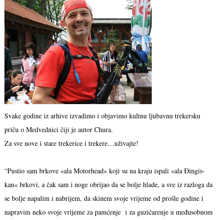
Svake godine iz arhive izvadimo i objavimo kultnu ljubavnu trekersku
priču o Medvednici čiji je autor Chura.
Za sve nove i stare trekerice i trekere…uživajte!
“Pustio sam brkove «ala Motorhead» koji su na kraju ispali «ala Đingis-
kan« brkovi, a čak sam i noge obrijao da se bolje hlade, a sve iz razloga da
se bolje napalim i nabrijem, da skinem svoje vrijeme od prošle godine i
napravim neko svoje vrijeme za pamćenje i za guzičarenje u međusobnom