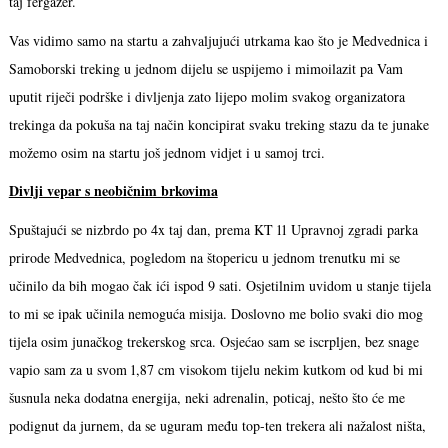
taj fergazer.
Vas vidimo samo na startu a zahvaljujući utrkama kao što je Medvednica i
Samoborski treking u jednom dijelu se uspijemo i mimoilazit pa Vam
uputit riječi podrške i divljenja zato lijepo molim svakog organizatora
trekinga da pokuša na taj način koncipirat svaku treking stazu da te junake
možemo osim na startu još jednom vidjet i u samoj trci.
Divlji vepar s neobičnim brkovima
Spuštajući se nizbrdo po 4x taj dan, prema KT 11 Upravnoj zgradi parka
prirode Medvednica, pogledom na štopericu u jednom trenutku mi se
učinilo da bih mogao čak ići ispod 9 sati. Osjetilnim uvidom u stanje tijela
to mi se ipak učinila nemoguća misija. Doslovno me bolio svaki dio mog
tijela osim junačkog trekerskog srca. Osjećao sam se iscrpljen, bez snage
vapio sam za u svom 1,87 cm visokom tijelu nekim kutkom od kud bi mi
šusnula neka dodatna energija, neki adrenalin, poticaj, nešto što će me
podignut da jurnem, da se uguram među top-ten trekera ali nažalost ništa,