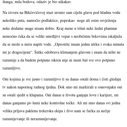
štanga, nula bodova, odaziv je bio nikakav.
Na izvoru na Bikčevičevoj stazi uronio sam cijelu glavu pod hladnu vodu
nekoliko puta, namočio podlaktice, poprskao noge ali osim osvježenja
neke dodatne snage nisam dobio. Kraj mene u tišini neki žedni planinar
nemoćno čeka da se veliki smrdljivi vepar s neobičnim brkovima iskaljuža
da se može u miru napiti vode. „Oprostite imam jednu utrku i svaka minuta
mi je dragocijena“. Šutke odobrava klimanjem glavom i znam da nište ne
razumije a da budem potpuno iskren nije ni meni baš sve ovo potpuno
razumljivo.
Oni kojima je sve jasno i razumljivo ti su danas ostali doma i čisti gledaju
tv nakon napornog radnog tjedna. Dok smo mi markirali u osnovnjaku oni
su ostali sjedit u klupama. Oni danas u životu ganjaju lovu i karijere, mi
danas ganjamo po šumi neke kontrolne točke. Ali mi smo danas svi jedna
velika prljava paklena trekerska ekipa i živo nam se fućka za nečije
razumijevanje ili nerazumijevanje.