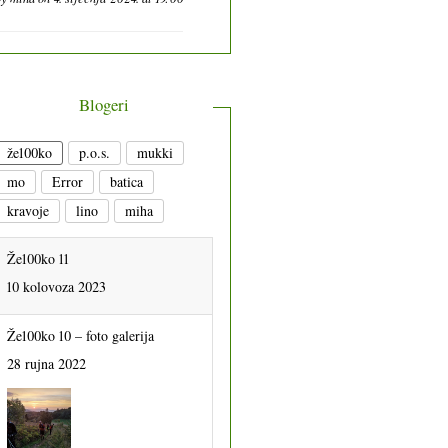
Blogeri
že100ko
p.o.s.
mukki
mo
Error
batica
kravoje
lino
miha
Že100ko 11
10 kolovoza 2023
Že100ko 10 – foto galerija
28 rujna 2022