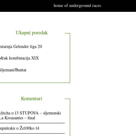
home of underground races
Ukupni poredak
Jutarnja Gelender liga 20
Mrak kombinacija XIX
Sljemani/Buntai
Komentari
klitcha
o
13 STUPOVA – sljemenski
La Kroasantes – final
lupulesku
o
Že100ko 14