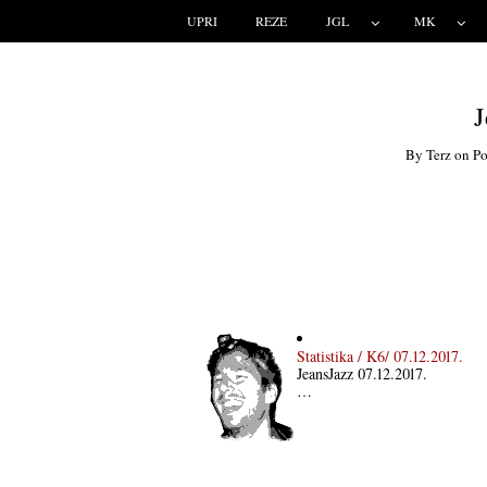
UPRI
REZE
JGL
MK
J
By
Terz
on
Po
Statistika / K6/ 07.12.2017.
JeansJazz 07.12.2017.
…