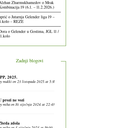
Alzhan Zharmukhamedov
o
Mrak
Kombinacija 19 (6.1. – 11.2.2026.)
uprić
o
Jutarnja Gelender liga 19 –
8.kolo – REZE
Dora
o
Gelender u Gostima, JGL 11 /
11.kolo
Zadnji blogovi
IPP, 2025.
by
mukki
on 23. listopada 2025. at 5:31
U prozi ne vozi
by
miha
on 10. siječnja 2024. at 22:43
Zbrda zdola
by
miha
on 4. siječnja 2024. at 19:00