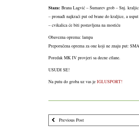
Staza:
Brana Lagvić – Šumarev grob – Snj. kraljic
– pronađi najkraći put od brane do kraljice, a usput
– cvikalica će biti postavljena na mostiću
Obavezna oprema: lampa
Preporučena oprema za one koji ne znaju put: S
Poredak MK IV provjeri sa decne ctlane.
USUDI SE!
Na putu do groba uz vas je
IGLUSPORT!
Previous Post