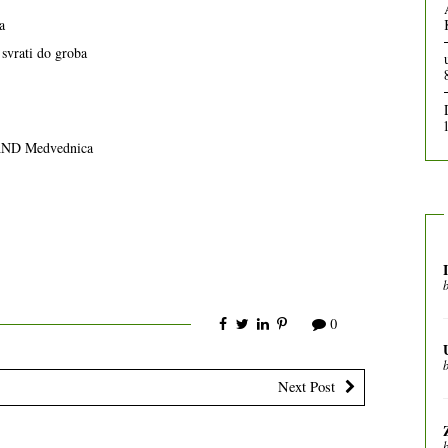
a
 svrati do groba
MAND Medvednica
0
Next Post