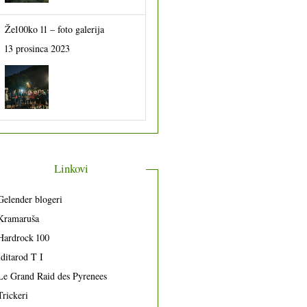
Že100ko 11 – foto galerija
13 prosinca 2023
Linkovi
Gelender blogeri
Kramaruša
Hardrock 100
Iditarod T I
Le Grand Raid des Pyrenees
Trickeri