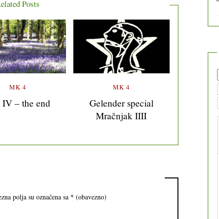
elated Posts
MK 4
MK 4
IV – the end
Gelender special
Mračnjak IIII
zna polja su označena sa
* (obavezno)