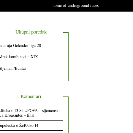
home of underground races
Ukupni poredak
Jutarnja Gelender liga 20
Mrak kombinacija XIX
Sljemani/Buntai
Komentari
klitcha
o
13 STUPOVA – sljemenski
La Kroasantes – final
lupulesku
o
Že100ko 14