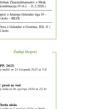
Alzhan Zharmukhamedov
o
Mrak
Kombinacija 19 (6.1. – 11.2.2026.)
uprić
o
Jutarnja Gelender liga 19 –
8.kolo – REZE
Dora
o
Gelender u Gostima, JGL 11 /
11.kolo
Zadnji blogovi
IPP, 2025.
by
mukki
on 23. listopada 2025. at 5:31
U prozi ne vozi
by
miha
on 10. siječnja 2024. at 22:43
Zbrda zdola
by
miha
on 4. siječnja 2024. at 19:00