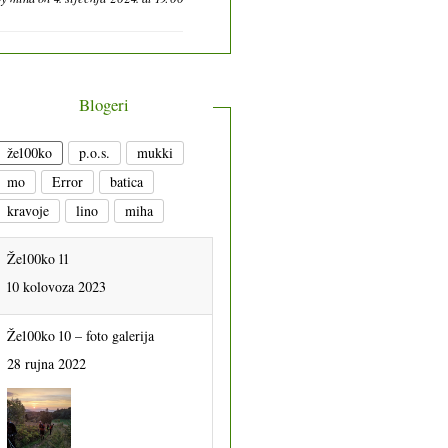
Blogeri
že100ko
p.o.s.
mukki
mo
Error
batica
kravoje
lino
miha
Že100ko 11
10 kolovoza 2023
Že100ko 10 – foto galerija
28 rujna 2022