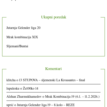
Ukupni poredak
Jutarnja Gelender liga 20
Mrak kombinacija XIX
Sljemani/Buntai
Komentari
klitcha
o
13 STUPOVA – sljemenski La Kroasantes – final
lupulesku
o
Že100ko 14
Alzhan Zharmukhamedov
o
Mrak Kombinacija 19 (6.1. – 11.2.2026.)
uprić
o
Jutarnja Gelender liga 19 – 8.kolo – REZE