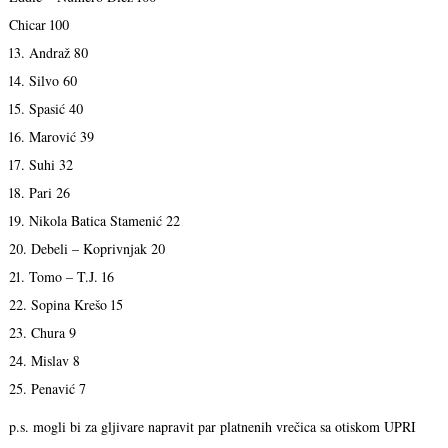
Chicar 100
13. Andraž 80
14. Silvo 60
15. Spasić 40
16. Marović 39
17. Suhi 32
18. Pari 26
19. Nikola Batica Stamenić 22
20. Debeli – Koprivnjak 20
21. Tomo – T.J. 16
22. Sopina Krešo 15
23. Chura 9
24. Mislav 8
25. Penavić 7
p.s. mogli bi za gljivare napravit par platnenih vrečica sa otiskom UPRI