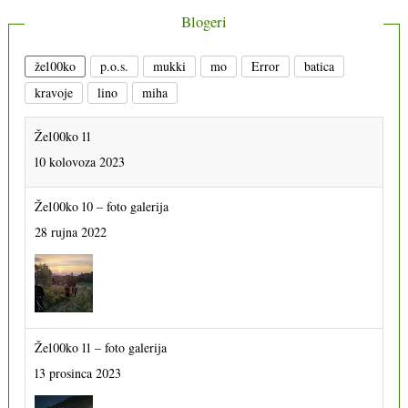
Blogeri
že100ko
p.o.s.
mukki
mo
Error
batica
kravoje
lino
miha
Že100ko 11
10 kolovoza 2023
Že100ko 10 – foto galerija
28 rujna 2022
Že100ko 11 – foto galerija
13 prosinca 2023