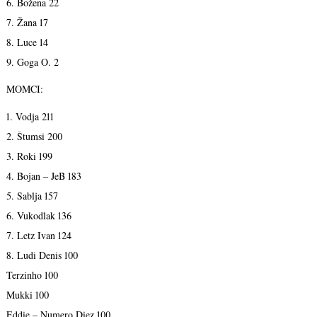
6. Božena 22
7. Žana 17
8. Luce 14
9. Goga O. 2
MOMCI:
1. Vodja 211
2. Štumsi 200
3. Roki 199
4. Bojan – JeB 183
5. Sablja 157
6. Vukodlak 136
7. Letz Ivan 124
8. Ludi Denis 100
Terzinho 100
Mukki 100
Eddie – Numero Diez 100