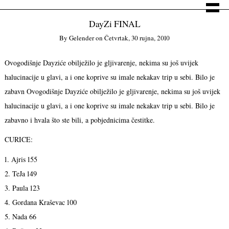
DayZi FINAL
By
Gelender
on
Četvrtak, 30 rujna, 2010
Ovogodišnje Dayziće obilježilo je gljivarenje, nekima su još uvijek
halucinacije u glavi, a i one koprive su imale nekakav trip u sebi. Bilo je
zabavn
Ovogodišnje Dayziće obilježilo je gljivarenje, nekima su još uvijek
halucinacije u glavi, a i one koprive su imale nekakav trip u sebi. Bilo je
zabavno i hvala što ste bili, a pobjednicima čestitke.
CURICE:
1. Ajris 155
2. TeJa 149
3. Paula 123
4. Gordana Kraševac 100
5. Nada 66