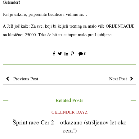
Gelender!
JGl je uskoro, pripremite budilice i vidimo se…
A JeB još kaže: Za sve, koji bi željeli trening sa malo više ORIJENTACIJE
na klasičnoj 25000. Trka če bit uz autoput malo pre Ljubljane.
0
Previous Post
Next Post
Related Posts
GELENDER DAYZ
Šprint race Cer 2 – otkazano (stršljenov let oko
cera!)