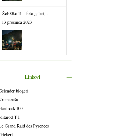
Že100ko 11 – foto galerija
13 prosinca 2023
Linkovi
Gelender blogeri
Kramaruša
Hardrock 100
Iditarod T I
Le Grand Raid des Pyrenees
Trickeri