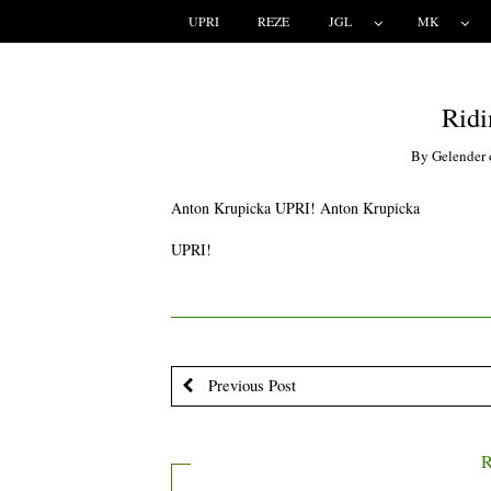
UPRI
REZE
JGL
MK
Ridi
By
Gelender
Anton Krupicka UPRI!
Anton Krupicka
UPRI!
Previous Post
R