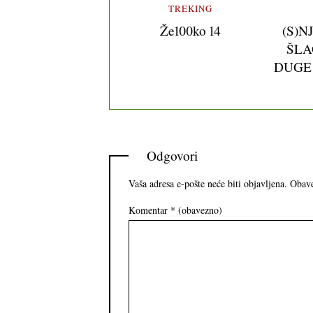
TREKING
Že100ko 14
(S)N
ŠLA
DUGE
Odgovori
Vaša adresa e-pošte neće biti objavljena.
Obave
Komentar
* (obavezno)