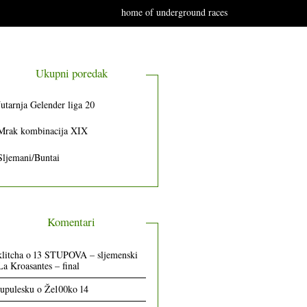
home of underground races
Ukupni poredak
Jutarnja Gelender liga 20
Mrak kombinacija XIX
Sljemani/Buntai
Komentari
klitcha
o
13 STUPOVA – sljemenski
La Kroasantes – final
lupulesku
o
Že100ko 14