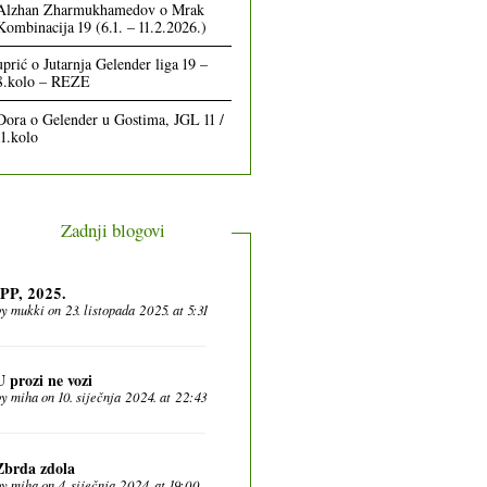
Alzhan Zharmukhamedov
o
Mrak
Kombinacija 19 (6.1. – 11.2.2026.)
uprić
o
Jutarnja Gelender liga 19 –
8.kolo – REZE
Dora
o
Gelender u Gostima, JGL 11 /
11.kolo
Zadnji blogovi
IPP, 2025.
by
mukki
on 23. listopada 2025. at 5:31
U prozi ne vozi
by
miha
on 10. siječnja 2024. at 22:43
Zbrda zdola
by
miha
on 4. siječnja 2024. at 19:00