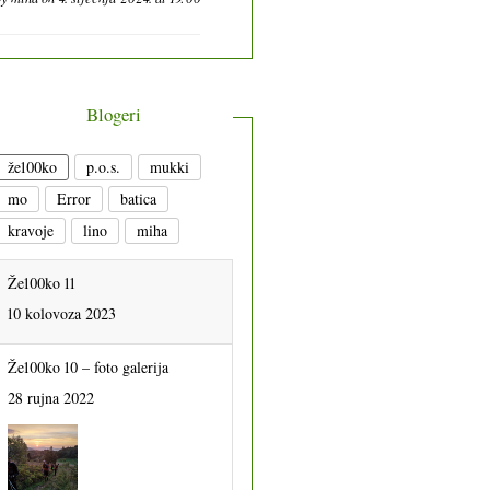
Blogeri
že100ko
p.o.s.
mukki
mo
Error
batica
kravoje
lino
miha
Že100ko 11
10 kolovoza 2023
Že100ko 10 – foto galerija
28 rujna 2022