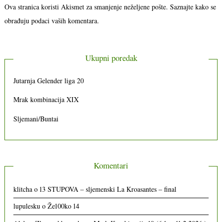
Ova stranica koristi Akismet za smanjenje neželjene pošte.
Saznajte kako se
obrađuju podaci vaših komentara.
Ukupni poredak
Jutarnja Gelender liga 20
Mrak kombinacija XIX
Sljemani/Buntai
Komentari
klitcha
o
13 STUPOVA – sljemenski La Kroasantes – final
lupulesku
o
Že100ko 14