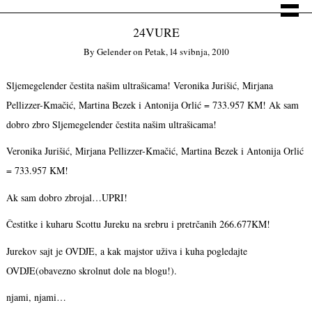
24VURE
By
Gelender
on
Petak, 14 svibnja, 2010
Sljemegelender čestita našim ultrašicama! Veronika Jurišić, Mirjana
Pellizzer-Kmačić, Martina Bezek i Antonija Orlić = 733.957 KM! Ak sam
dobro zbro
Sljemegelender čestita našim ultrašicama!
Veronika Jurišić, Mirjana Pellizzer-Kmačić, Martina Bezek i Antonija Orlić
= 733.957 KM!
Ak sam dobro zbrojal…UPRI!
Čestitke i kuharu Scottu Jureku na srebru i pretrčanih 266.677KM!
Jurekov sajt je OVDJE, a kak majstor uživa i kuha pogledajte
OVDJE(obavezno skrolnut dole na blogu!).
njami, njami…