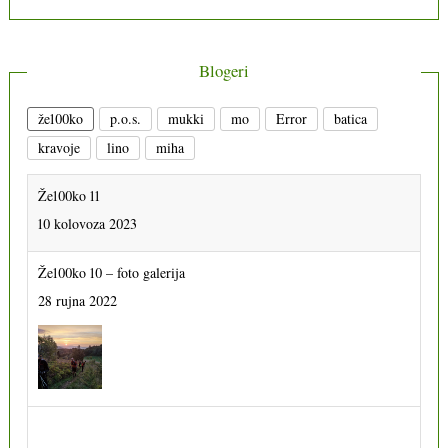
Blogeri
že100ko
p.o.s.
mukki
mo
Error
batica
kravoje
lino
miha
Že100ko 11
10 kolovoza 2023
Že100ko 10 – foto galerija
28 rujna 2022
Že100ko 11 – foto galerija