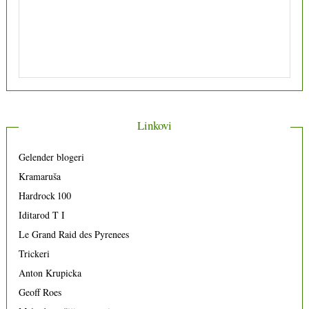
13 prosinca 2023
Linkovi
Gelender blogeri
Kramaruša
Hardrock 100
Iditarod T I
Le Grand Raid des Pyrenees
Trickeri
Anton Krupicka
Geoff Roes