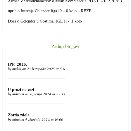
Alzhan Zharmukhamedov
o
Mrak Kombinacija 19 (6.1. – 11.2.2026.)
uprić
o
Jutarnja Gelender liga 19 – 8.kolo – REZE
Dora
o
Gelender u Gostima, JGL 11 / 11.kolo
Zadnji blogovi
IPP, 2025.
by
mukki
on 23. listopada 2025. at 5:31
U prozi ne vozi
by
miha
on 10. siječnja 2024. at 22:43
Zbrda zdola
by
miha
on 4. siječnja 2024. at 19:00