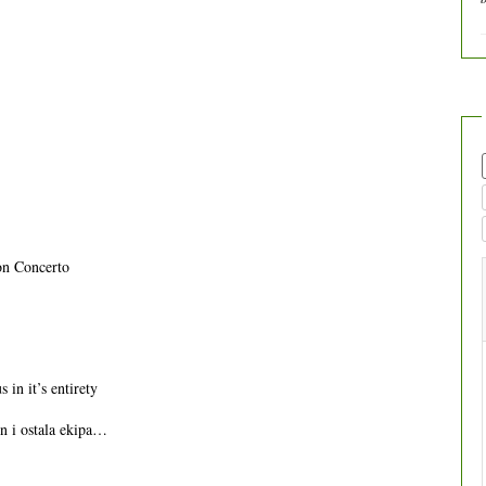
on Concerto
in it’s entirety
n i ostala ekipa…