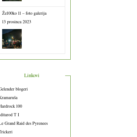
Že100ko 11 – foto galerija
13 prosinca 2023
Linkovi
Gelender blogeri
Kramaruša
Hardrock 100
Iditarod T I
Le Grand Raid des Pyrenees
Trickeri