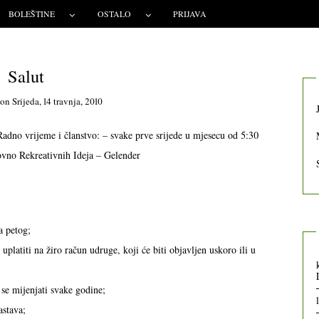
BOLEŠTINE
OSTALO
PRIJAVA
Salut
on
Srijeda, 14 travnja, 2010
adno vrijeme i članstvo: – svake prve srijede u mjesecu od 5:30
vno Rekreativnih Ideja – Gelender
a petog;
uplatiti na žiro račun udruge, koji će biti objavljen uskoro ili u
 se mijenjati svake godine;
astava;