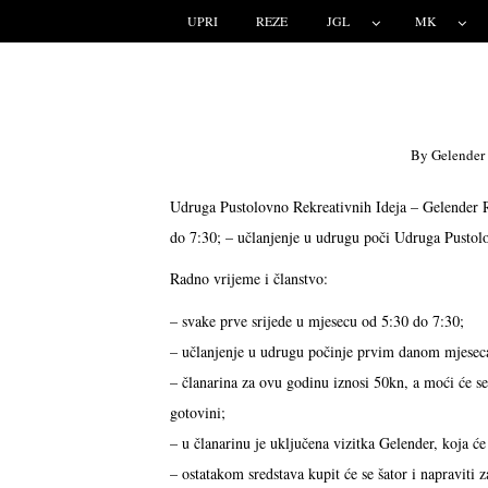
UPRI
REZE
JGL
MK
By
Gelender
Udruga Pustolovno Rekreativnih Ideja – Gelender R
do 7:30; – učlanjenje u udrugu poči
Udruga Pustolo
Radno vrijeme i članstvo:
– svake prve srijede u mjesecu od 5:30 do 7:30;
– učlanjenje u udrugu počinje prvim danom mjesec
– članarina za ovu godinu iznosi 50kn, a moći će se 
gotovini;
– u članarinu je uključena vizitka Gelender, koja će
– ostatakom sredstava kupit će se šator i napraviti z