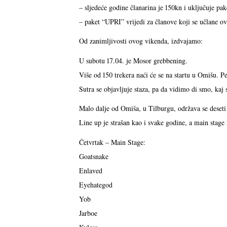
– sljedeće godine članarina je 150kn i uključuje pak
– paket “UPRI” vrijedi za članove koji se učlane o
Od zanimljivosti ovog vikenda, izdvajamo:
U subotu 17.04. je Mosor grebbening.
Više od 150 trekera naći će se na startu u Omišu. Pe
Sutra se objavljuje staza, pa da vidimo di smo, ka
Malo dalje od Omiša, u Tilburgu, održava se d
Line up je strašan kao i svake godine, a main stage 
Četvrtak – Main Stage:
Goatsnake
Enlaved
Eyehategod
Yob
Jarboe