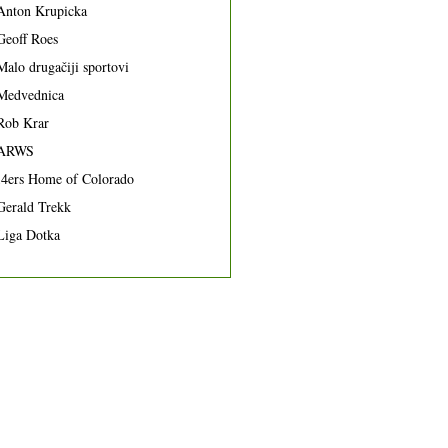
Anton Krupicka
Geoff Roes
Malo drugačiji sportovi
Medvednica
Rob Krar
ARWS
14ers Home of Colorado
Gerald Trekk
Liga Dotka