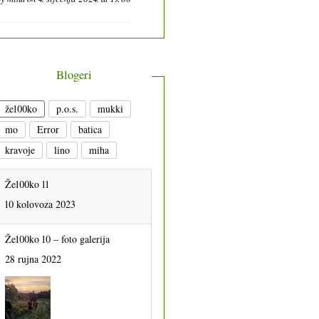
Blogeri
že100ko
p.o.s.
mukki
mo
Error
batica
kravoje
lino
miha
Že100ko 11
10 kolovoza 2023
Že100ko 10 – foto galerija
28 rujna 2022