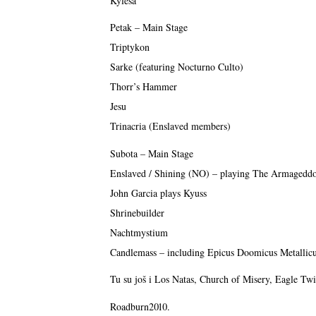
Kylesa
Petak – Main Stage
Triptykon
Sarke (featuring Nocturno Culto)
Thorr’s Hammer
Jesu
Trinacria (Enslaved members)
Subota – Main Stage
Enslaved / Shining (NO) – playing The Armagedd
John Garcia plays Kyuss
Shrinebuilder
Nachtmystium
Candlemass – including Epicus Doomicus Metallicus 
Tu su još i Los Natas, Church of Misery, Eagle Twi
Roadburn2010.