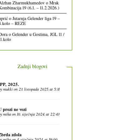
Alzhan Zharmukhamedov
o
Mrak
Kombinacija 19 (6.1. – 11.2.2026.)
uprić
o
Jutarnja Gelender liga 19 –
8.kolo – REZE
Dora
o
Gelender u Gostima, JGL 11 /
11.kolo
Zadnji blogovi
IPP, 2025.
by
mukki
on 23. listopada 2025. at 5:31
U prozi ne vozi
by
miha
on 10. siječnja 2024. at 22:43
Zbrda zdola
by
miha
on 4. siječnja 2024. at 19:00