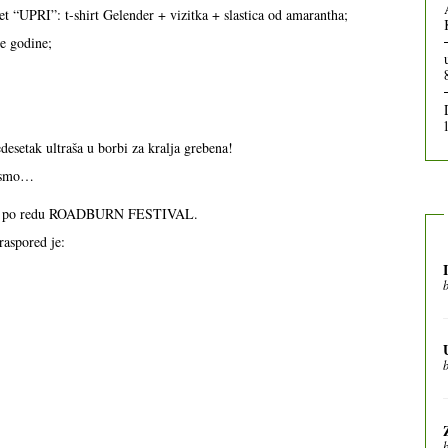
et “UPRI”: t-shirt Gelender + vizitka + slastica od amarantha;
ve godine;
desetak ultraša u borbi za kralja grebena!
j smo…
eseti po redu ROADBURN FESTIVAL.
raspored je: