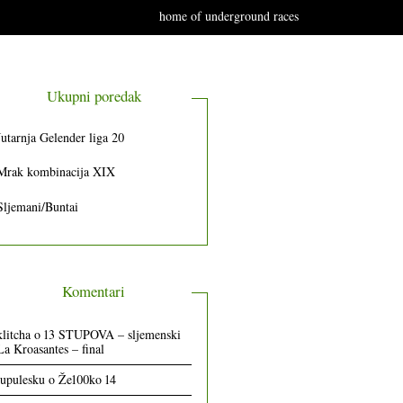
home of underground races
Ukupni poredak
Jutarnja Gelender liga 20
Mrak kombinacija XIX
Sljemani/Buntai
Komentari
klitcha
o
13 STUPOVA – sljemenski
La Kroasantes – final
lupulesku
o
Že100ko 14