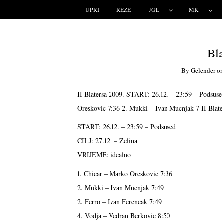
UPRI
REZE
JGL
MK
Bla
By
Gelender
o
II Blatersa 2009. START: 26.12. – 23:59 – Podsus
Oreskovic 7:36 2. Mukki – Ivan Mucnjak 7
II Blat
START: 26.12. – 23:59 – Podsused
CILJ: 27.12. – Zelina
VRIJEME: idealno
1. Chicar – Marko Oreskovic 7:36
2. Mukki – Ivan Mucnjak 7:49
2. Ferro – Ivan Ferencak 7:49
4. Vodja – Vedran Berkovic 8:50