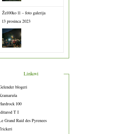
Že100ko 11 – foto galerija
13 prosinca 2023
Linkovi
Gelender blogeri
Kramaruša
Hardrock 100
Iditarod T I
Le Grand Raid des Pyrenees
Trickeri