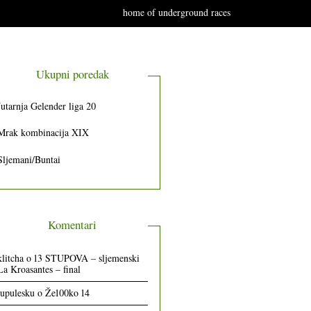
home of underground races
Ukupni poredak
Jutarnja Gelender liga 20
Mrak kombinacija XIX
Sljemani/Buntai
Komentari
klitcha
o
13 STUPOVA – sljemenski
La Kroasantes – final
lupulesku
o
Že100ko 14