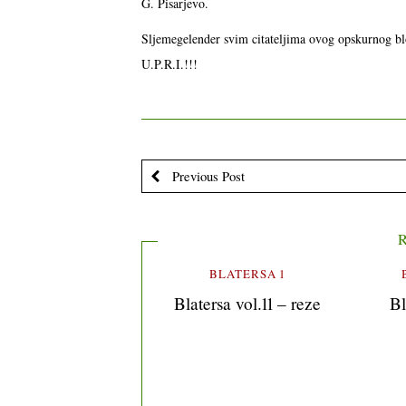
G. Pisarjevo.
Sljemegelender svim citateljima ovog opskurnog bl
U.P.R.I.!!!
Previous Post
R
BLATERSA 1
Blatersa vol.11 – reze
Bl