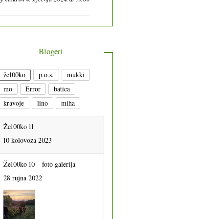
Blogeri
že100ko
p.o.s.
mukki
mo
Error
batica
kravoje
lino
miha
Že100ko 11
10 kolovoza 2023
Že100ko 10 – foto galerija
28 rujna 2022