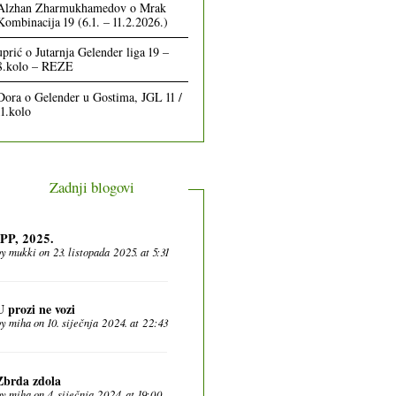
Alzhan Zharmukhamedov
o
Mrak
Kombinacija 19 (6.1. – 11.2.2026.)
uprić
o
Jutarnja Gelender liga 19 –
8.kolo – REZE
Dora
o
Gelender u Gostima, JGL 11 /
11.kolo
Zadnji blogovi
IPP, 2025.
by
mukki
on 23. listopada 2025. at 5:31
U prozi ne vozi
by
miha
on 10. siječnja 2024. at 22:43
Zbrda zdola
by
miha
on 4. siječnja 2024. at 19:00