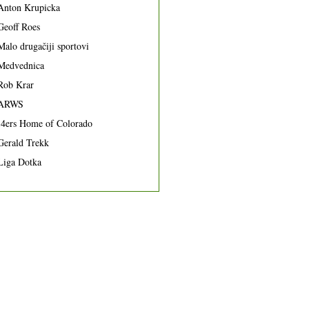
Anton Krupicka
Geoff Roes
Malo drugačiji sportovi
Medvednica
Rob Krar
ARWS
14ers Home of Colorado
Gerald Trekk
Liga Dotka