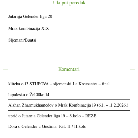
Ukupni poredak
Jutarnja Gelender liga 20
Mrak kombinacija XIX
Sljemani/Buntai
Komentari
klitcha
o
13 STUPOVA – sljemenski La Kroasantes – final
lupulesku
o
Že100ko 14
Alzhan Zharmukhamedov
o
Mrak Kombinacija 19 (6.1. – 11.2.2026.)
uprić
o
Jutarnja Gelender liga 19 – 8.kolo – REZE
Dora
o
Gelender u Gostima, JGL 11 / 11.kolo