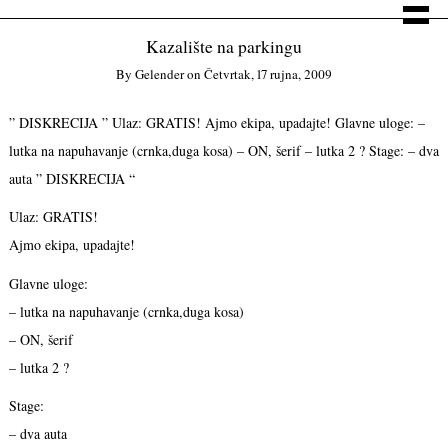
Kazalište na parkingu
By
Gelender
on
Četvrtak, 17 rujna, 2009
” DISKRECIJA ” Ulaz: GRATIS! Ajmo ekipa, upadajte! Glavne uloge: –
lutka na napuhavanje (crnka,duga kosa) – ON, šerif – lutka 2 ? Stage: – dva
auta
” DISKRECIJA “
Ulaz: GRATIS!
Ajmo ekipa, upadajte!
Glavne uloge:
– lutka na napuhavanje (crnka,duga kosa)
– ON, šerif
– lutka 2 ?
Stage:
– dva auta