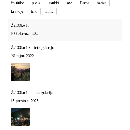
že100ko
p.o.s.
mukki
mo
Error
batica
kravoje
lino
miha
Že100ko 11
10 kolovoza 2023
Že100ko 10 – foto galerija
28 rujna 2022
Že100ko 11 – foto galerija
13 prosinca 2023