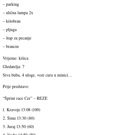
– parking
– ulična lampa 2x
– kišobran
– pljuga
– štap za pecanje
– brancin
Vrijeme: kišica
Gledatelja: 7
Siva buba, 4 uloge, vozi cura u minici…
Prije predstave:
“Šprint race Cer” – REZE
1. Kravoje 13:08 (100)
2. Šime 13:30 (80)
3. Juraj 13:50 (60)
4. Vodja 14:59 (50)