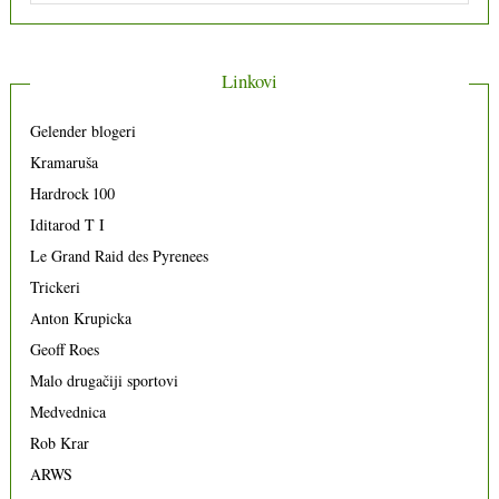
Linkovi
Gelender blogeri
Kramaruša
Hardrock 100
Iditarod T I
Le Grand Raid des Pyrenees
Trickeri
Anton Krupicka
Geoff Roes
Malo drugačiji sportovi
Medvednica
Rob Krar
ARWS