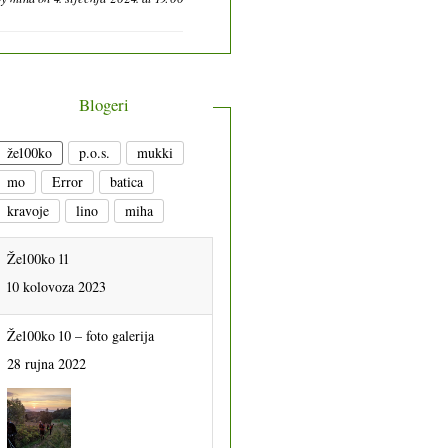
Blogeri
že100ko
p.o.s.
mukki
mo
Error
batica
kravoje
lino
miha
Že100ko 11
10 kolovoza 2023
Že100ko 10 – foto galerija
28 rujna 2022