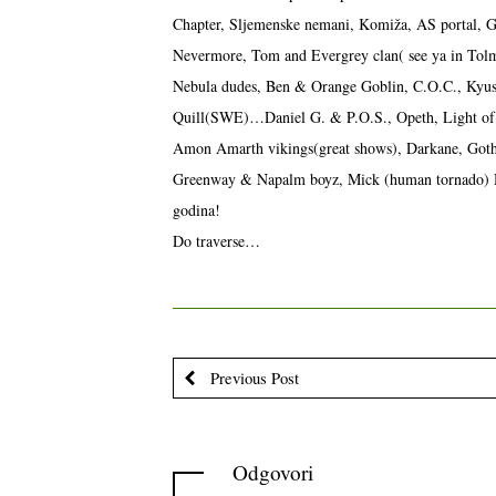
Chapter, Sljemenske nemani, Komiža, AS portal,
Nevermore, Tom and Evergrey clan( see ya in To
Nebula dudes, Ben & Orange Goblin, C.O.C., Kyus
Quill(SWE)…Daniel G. & P.O.S., Opeth, Light of
Amon Amarth vikings(great shows), Darkane, Got
Greenway & Napalm boyz, Mick (human tornado) Harr
godina!
Do traverse…
Previous Post
Odgovori