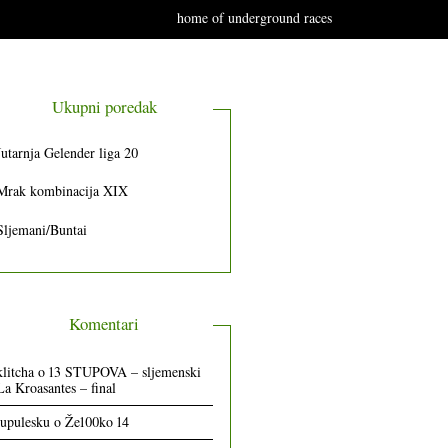
home of underground races
Ukupni poredak
Jutarnja Gelender liga 20
Mrak kombinacija XIX
Sljemani/Buntai
Komentari
klitcha
o
13 STUPOVA – sljemenski
La Kroasantes – final
lupulesku
o
Že100ko 14