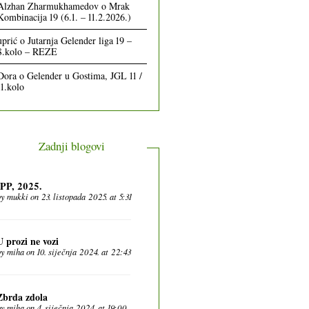
Alzhan Zharmukhamedov
o
Mrak
Kombinacija 19 (6.1. – 11.2.2026.)
uprić
o
Jutarnja Gelender liga 19 –
8.kolo – REZE
Dora
o
Gelender u Gostima, JGL 11 /
11.kolo
Zadnji blogovi
IPP, 2025.
by
mukki
on 23. listopada 2025. at 5:31
U prozi ne vozi
by
miha
on 10. siječnja 2024. at 22:43
Zbrda zdola
by
miha
on 4. siječnja 2024. at 19:00