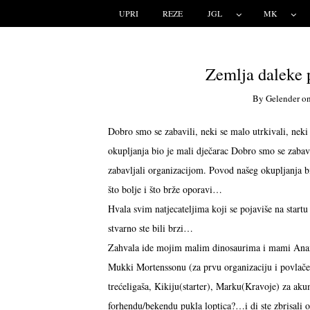
UPRI
REZE
JGL
MK
Zemlja daleke p
By
Gelender
o
Dobro smo se zabavili, neki se malo utrkivali, neki 
okupljanja bio je mali dječarac
Dobro smo se zabavil
zabavljali organizacijom. Povod našeg okupljanja 
što bolje i što brže oporavi…
Hvala svim natjecateljima koji se pojaviše na start
stvarno ste bili brzi…
Zahvala ide mojim malim dinosaurima i mami Anam
Mukki Mortenssonu (za prvu organizaciju i povlačen
trećeligaša, Kikiju(starter), Marku(Kravoje) za ak
forhendu/bekendu pukla loptica?…i di ste zbrisali