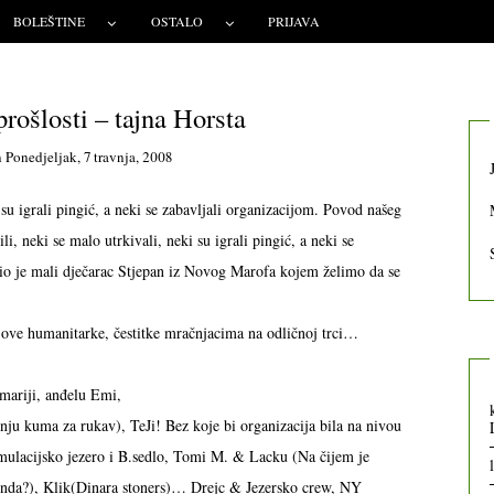
BOLEŠTINE
OSTALO
PRIJAVA
rošlosti – tajna Horsta
n
Ponedjeljak, 7 travnja, 2008
su igrali pingić, a neki se zabavljali organizacijom. Povod našeg
i, neki se malo utrkivali, neki su igrali pingić, a neki se
bio je mali dječarac Stjepan iz Novog Marofa kojem želimo da se
u ove humanitarke, čestitke mračnjacima na odličnoj trci…
ariji, anđelu Emi,
ju kuma za rukav), TeJi! Bez koje bi organizacija bila na nivou
umulacijsko jezero i B.sedlo, Tomi M. & Lacku (Na čijem je
 onda?), Klik(Dinara stoners)… Drejc & Jezersko crew, NY