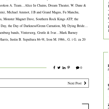
 Geokon A. Team…Alice In Chains, Dream Theater, W. Dane &
lmin), Michael Ammot, J.B and Grand Magus, Fu Manchu,
s, Monster Magnet Dave, Southern Rock Kings ATP, the
 Day, the Day of Darkness/Grenn Carnation, My Dying Bride…
henburg bands, Vintersorg, Grutle & Ivar…Mark Barney
is, Justin B. Sepultura 86-91, Iron M. 1986., G. i G. za 20
0
Next Post