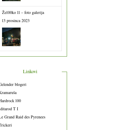
Že100ko 11 – foto galerija
13 prosinca 2023
Linkovi
Gelender blogeri
Kramaruša
Hardrock 100
Iditarod T I
Le Grand Raid des Pyrenees
Trickeri