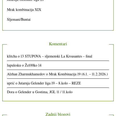
Mrak kombinacija XIX
Sljemani/Buntai
Komentari
klitcha
o
13 STUPOVA – sljemenski La Kroasantes – final
lupulesku
o
Že100ko 14
Alzhan Zharmukhamedov
o
Mrak Kombinacija 19 (6.1. – 11.2.2026.)
uprić
o
Jutarnja Gelender liga 19 – 8.kolo – REZE
Dora
o
Gelender u Gostima, JGL 11 / 11.kolo
Zadnji blogovi