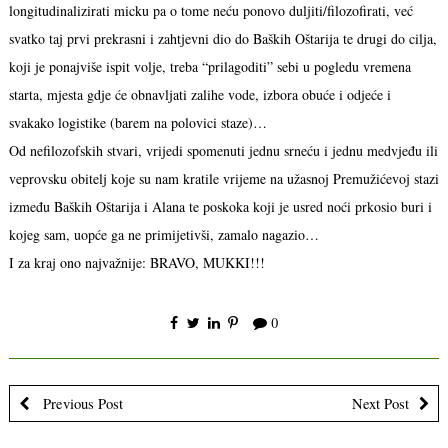
longitudinalizirati micku pa o tome neću ponovo duljiti/filozofirati, već
svatko taj prvi prekrasni i zahtjevni dio do Baških Oštarija te drugi do cilja,
koji je ponajviše ispit volje, treba “prilagoditi” sebi u pogledu vremena
starta, mjesta gdje će obnavljati zalihe vode, izbora obuće i odjeće i
svakako logistike (barem na polovici staze)…
Od nefilozofskih stvari, vrijedi spomenuti jednu srneću i jednu medvjeđu ili
veprovsku obitelj koje su nam kratile vrijeme na užasnoj Premužićevoj stazi
između Baških Oštarija i Alana te poskoka koji je usred noći prkosio buri i
kojeg sam, uopće ga ne primijetivši, zamalo nagazio…
I za kraj ono najvažnije: BRAVO, MUKKI!!!
0
Previous Post
Next Post