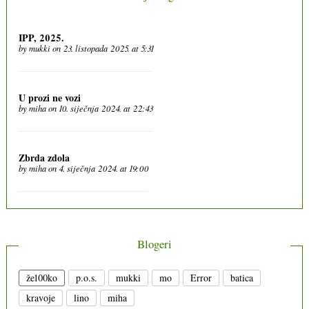
IPP, 2025.
by
mukki
on 23. listopada 2025. at 5:31
U prozi ne vozi
by
miha
on 10. siječnja 2024. at 22:43
Zbrda zdola
by
miha
on 4. siječnja 2024. at 19:00
Blogeri
že100ko
p.o.s.
mukki
mo
Error
batica
kravoje
lino
miha