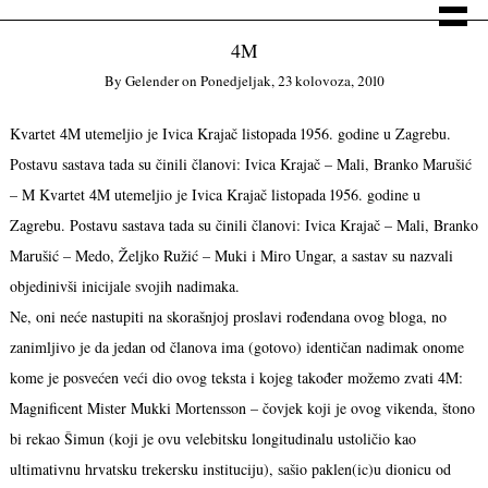
4M
By
Gelender
on
Ponedjeljak, 23 kolovoza, 2010
Kvartet 4M utemeljio je Ivica Krajač listopada 1956. godine u Zagrebu.
Postavu sastava tada su činili članovi: Ivica Krajač – Mali, Branko Marušić
– M
Kvartet 4M utemeljio je Ivica Krajač listopada 1956. godine u
Zagrebu. Postavu sastava tada su činili članovi: Ivica Krajač – Mali, Branko
Marušić – Medo, Željko Ružić – Muki i Miro Ungar, a sastav su nazvali
objedinivši inicijale svojih nadimaka.
Ne, oni neće nastupiti na skorašnjoj proslavi rođendana ovog bloga, no
zanimljivo je da jedan od članova ima (gotovo) identičan nadimak onome
kome je posvećen veći dio ovog teksta i kojeg također možemo zvati 4M:
Magnificent Mister Mukki Mortensson – čovjek koji je ovog vikenda, štono
bi rekao Šimun (koji je ovu velebitsku longitudinalu ustoličio kao
ultimativnu hrvatsku trekersku instituciju), sašio paklen(ic)u dionicu od