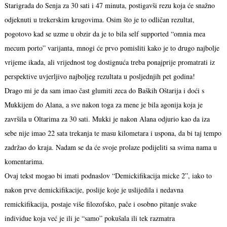
Starigrada do Senja za 30 sati i 47 minuta, postigavši rezu koja će snažno
odjeknuti u trekerskim krugovima. Osim što je to odličan rezultat,
pogotovo kad se uzme u obzir da je to bila self supported “omnia mea
mecum porto” varijanta, mnogi će prvo pomisliti kako je to drugo najbolje
vrijeme ikada, ali vrijednost tog dostignuća treba ponajprije promatrati iz
perspektive uvjerljivo najboljeg rezultata u posljednjih pet godina!
Drago mi je da sam imao čast glumiti zeca do Baških Oštarija i doći s
Mukkijem do Alana, a sve nakon toga za mene je bila agonija koja je
završila u Oltarima za 30 sati. Mukki je nakon Alana odjurio kao da iza
sebe nije imao 22 sata trekanja te masu kilometara i uspona, da bi taj tempo
zadržao do kraja. Nadam se da će svoje prolaze podijeliti sa svima nama u
komentarima.
Ovaj tekst mogao bi imati podnaslov “Demickifikacija micke 2”, iako to
nakon prve demickifikacije, poslije koje je uslijedila i nedavna
remickifikacija, postaje više filozofsko, pače i osobno pitanje svake
individue koja već je ili je “samo” pokušala ili tek razmatra